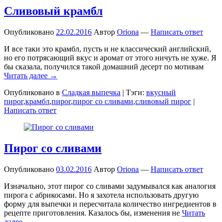
Сливовый крамбл
Опубликовано
22.02.2016
Автор
Oriona
—
Написать ответ
И все таки это крамбл, пусть и не классический английский,
но его потрясающий вкус и аромат от этого ничуть не хуже. Я
бы сказала, получился такой домашний десерт по мотивам
Читать далее →
Опубликовано в
Сладкая выпечка
|
Тэги:
вкусный
пирог
,
крамбл
,
пирог
,
пирог со сливами
,
сливовый пирог
|
Написать ответ
Пирог со сливами
Опубликовано
03.02.2016
Автор
Oriona
—
Написать ответ
Изначально, этот пирог со сливами задумывался как аналогия
пирога с абрикосами. Но я захотела использовать другую
форму для выпечки и пересчитала количество ингредиентов в
рецепте приготовления. Казалось бы, изменения не
Читать
далее →