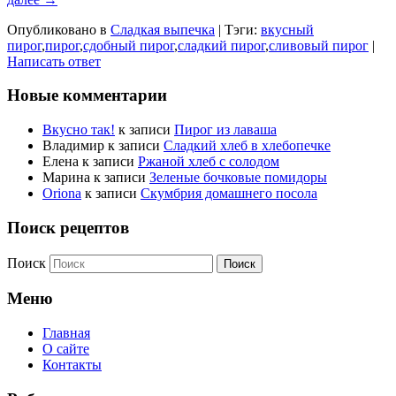
Опубликовано в
Сладкая выпечка
|
Тэги:
вкусный
пирог
,
пирог
,
сдобный пирог
,
сладкий пирог
,
сливовый пирог
|
Написать ответ
Новые комментарии
Вкусно так!
к записи
Пирог из лаваша
Владимир
к записи
Сладкий хлеб в хлебопечке
Елена
к записи
Ржаной хлеб с солодом
Марина
к записи
Зеленые бочковые помидоры
Oriona
к записи
Скумбрия домашнего посола
Поиск рецептов
Поиск
Меню
Главная
О сайте
Контакты