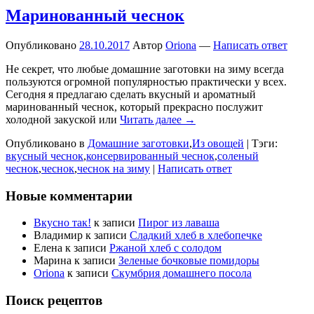
Маринованный чеснок
Опубликовано
28.10.2017
Автор
Oriona
—
Написать ответ
Не секрет, что любые домашние заготовки на зиму всегда
пользуются огромной популярностью практически у всех.
Сегодня я предлагаю сделать вкусный и ароматный
маринованный чеснок, который прекрасно послужит
холодной закуской или
Читать далее →
Опубликовано в
Домашние заготовки
,
Из овощей
|
Тэги:
вкусный чеснок
,
консервированный чеснок
,
соленый
чеснок
,
чеснок
,
чеснок на зиму
|
Написать ответ
Новые комментарии
Вкусно так!
к записи
Пирог из лаваша
Владимир
к записи
Сладкий хлеб в хлебопечке
Елена
к записи
Ржаной хлеб с солодом
Марина
к записи
Зеленые бочковые помидоры
Oriona
к записи
Скумбрия домашнего посола
Поиск рецептов