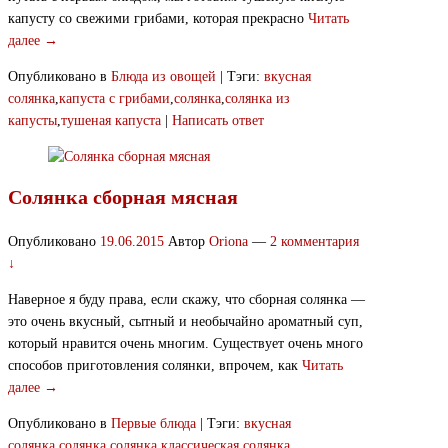
капусту со свежими грибами, которая прекрасно
Читать
далее →
Опубликовано в
Блюда из овощей
|
Тэги:
вкусная
солянка
,
капуста с грибами
,
солянка
,
солянка из
капусты
,
тушеная капуста
|
Написать ответ
Солянка сборная мясная
Опубликовано
19.06.2015
Автор
Oriona
—
2 комментария
↓
Наверное я буду права, если скажу, что сборная солянка —
это очень вкусный, сытный и необычайно ароматный суп,
который нравится очень многим. Существует очень много
способов приготовления солянки, впрочем, как
Читать
далее →
Опубликовано в
Первые блюда
|
Тэги:
вкусная
солянка
,
солянка
,
солянка классическая
,
солянка