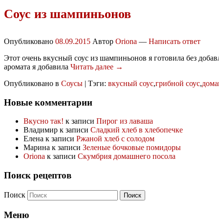
Соус из шампиньонов
Опубликовано
08.09.2015
Автор
Oriona
—
Написать ответ
Этот очень вкусный соус из шампиньонов я готовила без добав
аромата я добавила
Читать далее →
Опубликовано в
Соусы
|
Тэги:
вкусный соус
,
грибной соус
,
дома
Новые комментарии
Вкусно так!
к записи
Пирог из лаваша
Владимир
к записи
Сладкий хлеб в хлебопечке
Елена
к записи
Ржаной хлеб с солодом
Марина
к записи
Зеленые бочковые помидоры
Oriona
к записи
Скумбрия домашнего посола
Поиск рецептов
Поиск
Меню