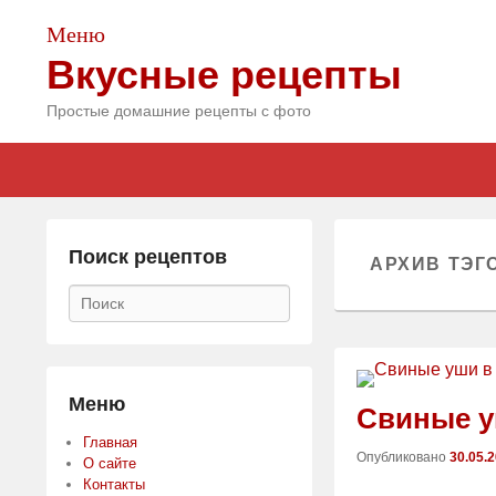
Меню
Вкусные рецепты
Простые домашние рецепты с фото
Главное
Skip
Skip
меню
to
to
primary
secondary
content
content
Поиск рецептов
АРХИВ ТЭГ
Поиск
Меню
Свиные у
Главная
Опубликовано
30.05.
О сайте
Контакты