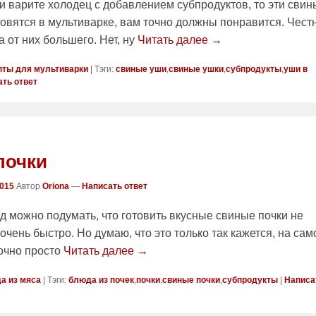
и варите холодец с добавлением субпродуктов, то эти свин
товятся в мультиварке, вам точно должны понравится. Чест
 от них большего. Нет, ну
Читать далее →
пты для мультиварки
|
Тэги:
свиные уши
,
свиные ушки
,
субпродукты
,
уши в
ть ответ
почки
2015
Автор
Oriona
—
Написать ответ
д можно подумать, что готовить вкусные свиные почки не
 очень быстро. Но думаю, что это только так кажется, на са
точно просто
Читать далее →
а из мяса
|
Тэги:
блюда из почек
,
почки
,
свиные почки
,
субпродукты
|
Написа