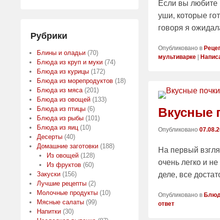
Если вы любите 
уши, которые го
говоря я ожидала
Рубрики
Опубликовано в
Реце
Блины и оладьи
(70)
мультиварке
|
Написа
Блюда из круп и муки
(74)
Блюда из курицы
(172)
Блюда из морепродуктов
(18)
Блюда из мяса
(201)
Блюда из овощей
(133)
Вкусные 
Блюда из птицы
(6)
Блюда из рыбы
(101)
Блюда из яиц
(10)
Опубликовано
07.08.
Десерты
(40)
Домашние заготовки
(188)
На первый взгля
Из овощей
(128)
очень легко и не
Из фруктов
(60)
деле, все доста
Закуски
(156)
Лучшие рецепты
(2)
Молочные продукты
(10)
Опубликовано в
Блюд
Мясные салаты
(99)
ответ
Напитки
(30)