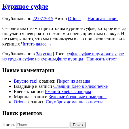
Куриное суфле
Опубликовано
22.07.2015
Автор
Oriona
—
Написать ответ
Сегодня мы с вами приготовим куриное суфле, которое всегда
получается невероятно нежным и очень приятным на вкус. И
не смотря на то, что мы используем в его приготовлении филе
куриных
Читать далее →
Опубликовано в
Закуски
|
Тэги:
суфле
,
суфле в духовке
,
суфле
из грудки
,
суфле из курицы
,
филе курицы
|
Написать ответ
Новые комментарии
Вкусно так!
к записи
Пирог из лаваша
Владимир
к записи
Сладкий хлеб в хлебопечке
Елена
к записи
Ржаной хлеб с солодом
Марина
к записи
Зеленые бочковые помидоры
Oriona
к записи
Скумбрия домашнего посола
Поиск рецептов
Поиск