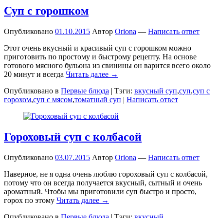
Суп с горошком
Опубликовано
01.10.2015
Автор
Oriona
—
Написать ответ
Этот очень вкусный и красивый суп с горошком можно
приготовить по простому и быстрому рецепту. На основе
готового мясного бульона из свинины он варится всего около
20 минут и всегда
Читать далее →
Опубликовано в
Первые блюда
|
Тэги:
вкусный суп
,
суп
,
суп с
горохом
,
суп с мясом
,
томатный суп
|
Написать ответ
Гороховый суп с колбасой
Опубликовано
03.07.2015
Автор
Oriona
—
Написать ответ
Наверное, не я одна очень люблю гороховый суп с колбасой,
потому что он всегда получается вкусный, сытный и очень
ароматный. Чтобы мы приготовили суп быстро и просто,
горох по этому
Читать далее →
Опубликовано в
Первые блюда
|
Тэги:
вкусный