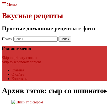
Меню
Вкусные рецепты
Простые домашние рецепты с фото
Поиск
Главное меню
Skip to primary content
Skip to secondary content
Главная
О сайте
Контакты
Архив тэгов:
сыр со шпинато