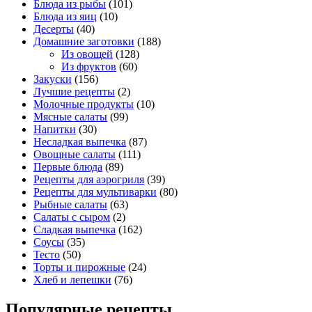
Блюда из рыбы
(101)
Блюда из яиц
(10)
Десерты
(40)
Домашние заготовки
(188)
Из овощей
(128)
Из фруктов
(60)
Закуски
(156)
Лучшие рецепты
(2)
Молочные продукты
(10)
Мясные салаты
(99)
Напитки
(30)
Несладкая выпечка
(87)
Овощные салаты
(111)
Первые блюда
(89)
Рецепты для аэрогриля
(39)
Рецепты для мультиварки
(80)
Рыбные салаты
(63)
Салаты с сыром
(2)
Сладкая выпечка
(162)
Соусы
(35)
Тесто
(50)
Торты и пирожные
(24)
Хлеб и лепешки
(76)
Популярные рецепты