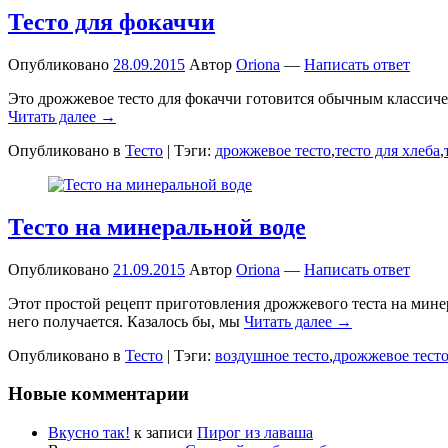
Тесто для фокаччи
Опубликовано
28.09.2015
Автор
Oriona
—
Написать ответ
Это дрожжевое тесто для фокаччи готовится обычным классичес
Читать далее →
Опубликовано в
Тесто
|
Тэги:
дрожжевое тесто
,
тесто для хлеба
,
Тесто на минеральной воде
Опубликовано
21.09.2015
Автор
Oriona
—
Написать ответ
Этот простой рецепт приготовления дрожжевого теста на минер
него получается. Казалось бы, мы
Читать далее →
Опубликовано в
Тесто
|
Тэги:
воздушное тесто
,
дрожжевое тест
Новые комментарии
Вкусно так!
к записи
Пирог из лаваша