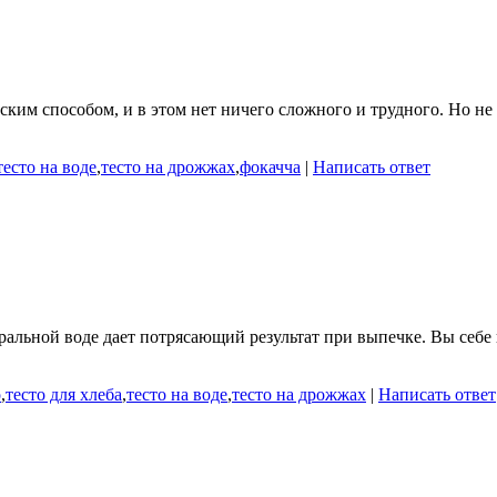
ким способом, и в этом нет ничего сложного и трудного. Но не 
тесто на воде
,
тесто на дрожжах
,
фокачча
|
Написать ответ
альной воде дает потрясающий результат при выпечке. Вы себе 
о
,
тесто для хлеба
,
тесто на воде
,
тесто на дрожжах
|
Написать ответ