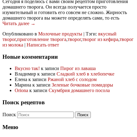
Сегодня я поделюсь с вами своим рецептом приготовления
домашнего творога. Он всегда получается просто
изумительный и готовить его совсем не сложно. Жирность
домашнего творога вы можете определять сами, то есть
Читать далее →
Опубликовано в
Молочные продукты
|
Тэги:
вкусный
творог
,
приготовление творога
,
творог
,
творог из кефира
,
творог
из молока
|
Написать ответ
Новые комментарии
Вкусно так!
к записи
Пирог из лаваша
Владимир
к записи
Сладкий хлеб в хлебопечке
Елена
к записи
Ржаной хлеб с солодом
Марина
к записи
Зеленые бочковые помидоры
Oriona
к записи
Скумбрия домашнего посола
Поиск рецептов
Поиск
Меню