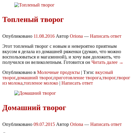
Топленый творог
Опубликовано
11.08.2016
Автор
Oriona
—
Написать ответ
Этот топленый творог с новым и невероятно приятным
вкусом я делала из домашней ряженки (думаю, что можно
воспользоваться и магазинной), и хочу вам доложить, что
получился он великолепным. Готовится он
Читать далее →
Опубликовано в
Молочные продукты
|
Тэги:
вкусный
творог
,
домашний творог
,
приготовление творога
,
творог
,
творог
из молока
,
топленое молоко
|
Написать ответ
Домашний творог
Опубликовано
09.07.2015
Автор
Oriona
—
Написать ответ