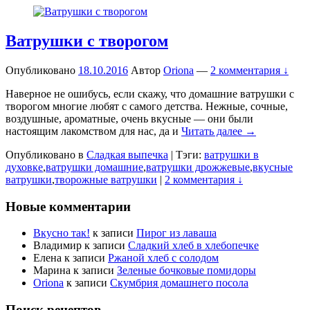
Ватрушки с творогом
Опубликовано
18.10.2016
Автор
Oriona
—
2 комментария ↓
Наверное не ошибусь, если скажу, что домашние ватрушки с
творогом многие любят с самого детства. Нежные, сочные,
воздушные, ароматные, очень вкусные — они были
настоящим лакомством для нас, да и
Читать далее →
Опубликовано в
Сладкая выпечка
|
Тэги:
ватрушки в
духовке
,
ватрушки домашние
,
ватрушки дрожжевые
,
вкусные
ватрушки
,
творожные ватрушки
|
2 комментария ↓
Новые комментарии
Вкусно так!
к записи
Пирог из лаваша
Владимир
к записи
Сладкий хлеб в хлебопечке
Елена
к записи
Ржаной хлеб с солодом
Марина
к записи
Зеленые бочковые помидоры
Oriona
к записи
Скумбрия домашнего посола
Поиск рецептов