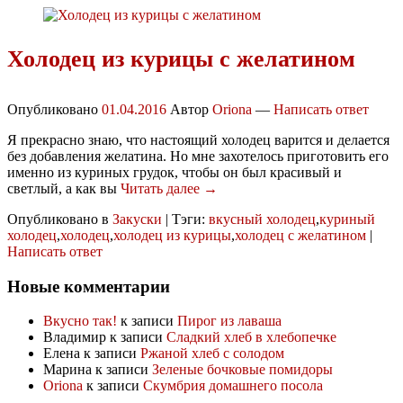
Холодец из курицы с желатином
Опубликовано
01.04.2016
Автор
Oriona
—
Написать ответ
Я прекрасно знаю, что настоящий холодец варится и делается
без добавления желатина. Но мне захотелось приготовить его
именно из куриных грудок, чтобы он был красивый и
светлый, а как вы
Читать далее →
Опубликовано в
Закуски
|
Тэги:
вкусный холодец
,
куриный
холодец
,
холодец
,
холодец из курицы
,
холодец с желатином
|
Написать ответ
Новые комментарии
Вкусно так!
к записи
Пирог из лаваша
Владимир
к записи
Сладкий хлеб в хлебопечке
Елена
к записи
Ржаной хлеб с солодом
Марина
к записи
Зеленые бочковые помидоры
Oriona
к записи
Скумбрия домашнего посола