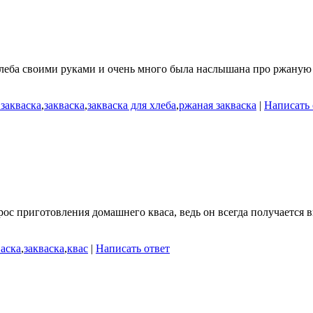
леба своими руками и очень много была наслышана про ржаную за
закваска
,
закваска
,
закваска для хлеба
,
ржаная закваска
|
Написать 
ос приготовления домашнего кваса, ведь он всегда получается 
аска
,
закваска
,
квас
|
Написать ответ