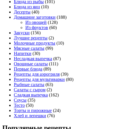
Блюда из рыбы
(101)
Блюда из яиц
(10)
Десерты
(40)
Домашние заготовки
(188)
Из овощей
(128)
Из фруктов
(60)
Закуски
(156)
Лучшие рецепты
(2)
Молочные продукты
(10)
Мясные салаты
(99)
Напитки
(30)
Несладкая выпечка
(87)
Овощные салаты
(111)
Первые блюда
(89)
Рецепты для аэрогриля
(39)
Рецепты для мультиварки
(80)
Рыбные салаты
(63)
Салаты с сыром
(2)
Сладкая выпечка
(162)
Соусы
(35)
Тесто
(50)
Торты и пирожные
(24)
Хлеб и лепешки
(76)
Популярные рецепты