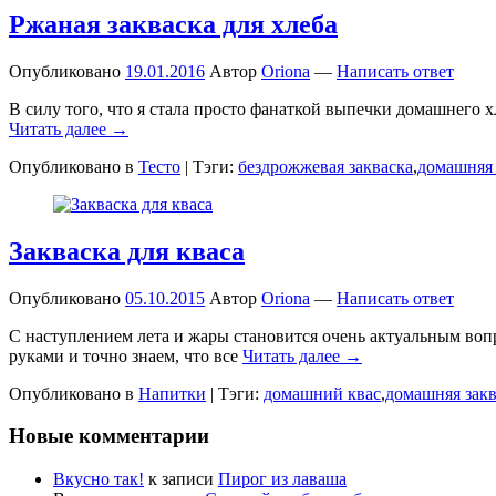
Ржаная закваска для хлеба
Опубликовано
19.01.2016
Автор
Oriona
—
Написать ответ
В силу того, что я стала просто фанаткой выпечки домашнего х
Читать далее →
Опубликовано в
Тесто
|
Тэги:
бездрожжевая закваска
,
домашняя 
Закваска для кваса
Опубликовано
05.10.2015
Автор
Oriona
—
Написать ответ
С наступлением лета и жары становится очень актуальным вопр
руками и точно знаем, что все
Читать далее →
Опубликовано в
Напитки
|
Тэги:
домашний квас
,
домашняя закв
Новые комментарии
Вкусно так!
к записи
Пирог из лаваша