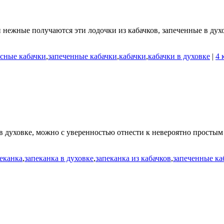
и нежные получаются эти лодочки из кабачков, запеченные в дух
сные кабачки
,
запеченные кабачки
,
кабачки
,
кабачки в духовке
|
4 
 в духовке, можно с уверенностью отнести к невероятно простым 
еканка
,
запеканка в духовке
,
запеканка из кабачков
,
запеченные ка