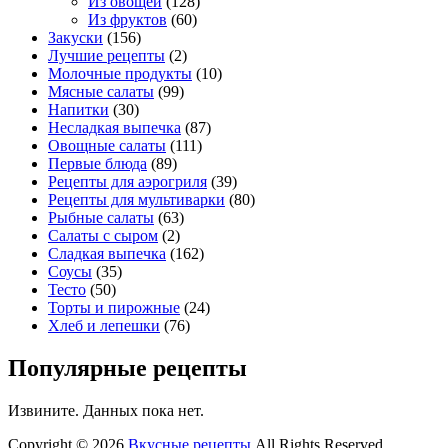
Из овощей
(128)
Из фруктов
(60)
Закуски
(156)
Лучшие рецепты
(2)
Молочные продукты
(10)
Мясные салаты
(99)
Напитки
(30)
Несладкая выпечка
(87)
Овощные салаты
(111)
Первые блюда
(89)
Рецепты для аэрогриля
(39)
Рецепты для мультиварки
(80)
Рыбные салаты
(63)
Салаты с сыром
(2)
Сладкая выпечка
(162)
Соусы
(35)
Тесто
(50)
Торты и пирожные
(24)
Хлеб и лепешки
(76)
Популярные рецепты
Извините. Данных пока нет.
Copyright © 2026
Вкусные рецепты
All Rights Reserved.