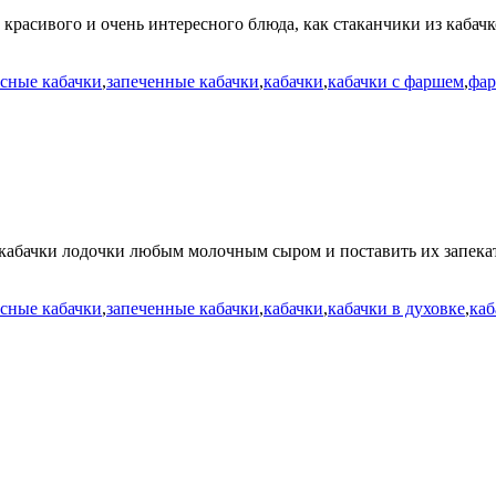
красивого и очень интересного блюда, как стаканчики из кабачк
сные кабачки
,
запеченные кабачки
,
кабачки
,
кабачки с фаршем
,
фар
кабачки лодочки любым молочным сыром и поставить их запекать
сные кабачки
,
запеченные кабачки
,
кабачки
,
кабачки в духовке
,
каб