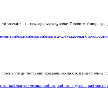
в, то запеките их с помидорами в духовке. Готовится блюдо прощ
ченные кабачки
,
кабачки
,
кабачки в духовке
,
кабачки с помидорам
потому что делаются они чрезвычайно просто и имеют очень пр
сные кабачки
,
запеченные кабачки
,
кабачки в духовке
,
кабачки с 