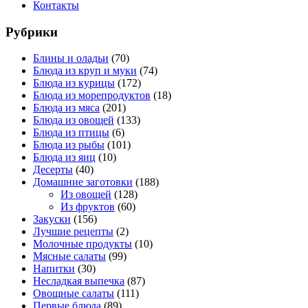
Контакты
Рубрики
Блины и оладьи
(70)
Блюда из круп и муки
(74)
Блюда из курицы
(172)
Блюда из морепродуктов
(18)
Блюда из мяса
(201)
Блюда из овощей
(133)
Блюда из птицы
(6)
Блюда из рыбы
(101)
Блюда из яиц
(10)
Десерты
(40)
Домашние заготовки
(188)
Из овощей
(128)
Из фруктов
(60)
Закуски
(156)
Лучшие рецепты
(2)
Молочные продукты
(10)
Мясные салаты
(99)
Напитки
(30)
Несладкая выпечка
(87)
Овощные салаты
(111)
Первые блюда
(89)