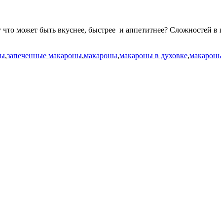
 что может быть вкуснее, быстрее и аппетитнее? Сложностей в п
ны
,
запеченные макароны
,
макароны
,
макароны в духовке
,
макароны