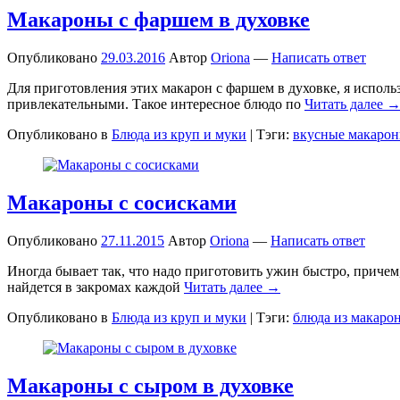
Макароны с фаршем в духовке
Опубликовано
29.03.2016
Автор
Oriona
—
Написать ответ
Для приготовления этих макарон с фаршем в духовке, я исполь
привлекательными. Такое интересное блюдо по
Читать далее 
Опубликовано в
Блюда из круп и муки
|
Тэги:
вкусные макаро
Макароны с сосисками
Опубликовано
27.11.2015
Автор
Oriona
—
Написать ответ
Иногда бывает так, что надо приготовить ужин быстро, причем,
найдется в закромах каждой
Читать далее →
Опубликовано в
Блюда из круп и муки
|
Тэги:
блюда из макаро
Макароны с сыром в духовке