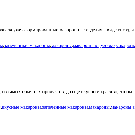
зовала уже сформированные макаронные изделия в виде гнезд, и
→
ны
,
запеченные макароны
,
макароны
,
макароны в духовке
,
макарон
 из самых обычных продуктов, да еще вкусно и красиво, чтобы п
н
,
вкусные макароны
,
запеченные макароны
,
макароны
,
макароны в