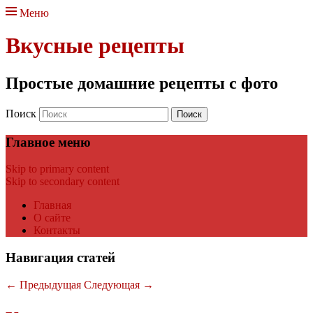
Меню
Вкусные рецепты
Простые домашние рецепты с фото
Поиск
Главное меню
Skip to primary content
Skip to secondary content
Главная
О сайте
Контакты
Навигация статей
←
Предыдущая
Следующая
→