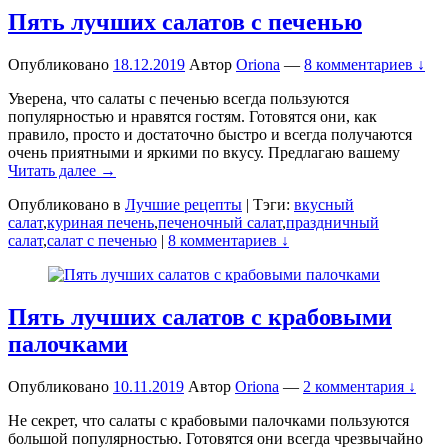
Пять лучших салатов с печенью
Опубликовано
18.12.2019
Автор
Oriona
—
8 комментариев ↓
Уверена, что салаты с печенью всегда пользуются
популярностью и нравятся гостям. Готовятся они, как
правило, просто и достаточно быстро и всегда получаются
очень приятными и яркими по вкусу. Предлагаю вашему
Читать далее →
Опубликовано в
Лучшие рецепты
|
Тэги:
вкусный
салат
,
куриная печень
,
печеночный салат
,
праздничный
салат
,
салат с печенью
|
8 комментариев ↓
Пять лучших салатов с крабовыми
палочками
Опубликовано
10.11.2019
Автор
Oriona
—
2 комментария ↓
Не секрет, что салаты с крабовыми палочками пользуются
большой популярностью. Готовятся они всегда чрезвычайно