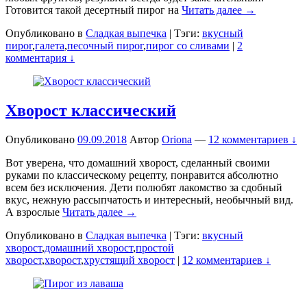
Готовится такой десертный пирог на
Читать далее →
Опубликовано в
Сладкая выпечка
|
Тэги:
вкусный
пирог
,
галета
,
песочный пирог
,
пирог со сливами
|
2
комментария ↓
Хворост классический
Опубликовано
09.09.2018
Автор
Oriona
—
12 комментариев ↓
Вот уверена, что домашний хворост, сделанный своими
руками по классическому рецепту, понравится абсолютно
всем без исключения. Дети полюбят лакомство за сдобный
вкус, нежную рассыпчатость и интересный, необычный вид.
А взрослые
Читать далее →
Опубликовано в
Сладкая выпечка
|
Тэги:
вкусный
хворост
,
домашний хворост
,
простой
хворост
,
хворост
,
хрустящий хворост
|
12 комментариев ↓