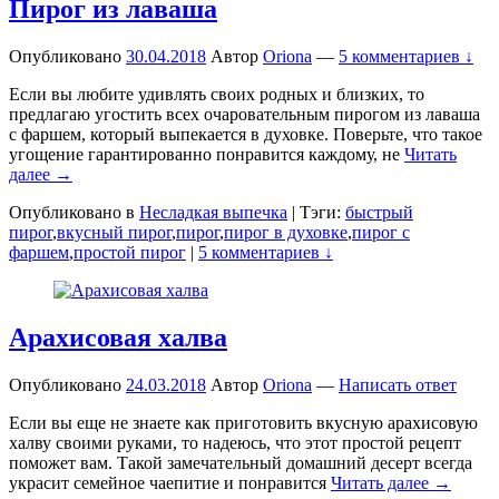
Пирог из лаваша
Опубликовано
30.04.2018
Автор
Oriona
—
5 комментариев ↓
Если вы любите удивлять своих родных и близких, то
предлагаю угостить всех очаровательным пирогом из лаваша
с фаршем, который выпекается в духовке. Поверьте, что такое
угощение гарантированно понравится каждому, не
Читать
далее →
Опубликовано в
Несладкая выпечка
|
Тэги:
быстрый
пирог
,
вкусный пирог
,
пирог
,
пирог в духовке
,
пирог с
фаршем
,
простой пирог
|
5 комментариев ↓
Арахисовая халва
Опубликовано
24.03.2018
Автор
Oriona
—
Написать ответ
Если вы еще не знаете как приготовить вкусную арахисовую
халву своими руками, то надеюсь, что этот простой рецепт
поможет вам. Такой замечательный домашний десерт всегда
украсит семейное чаепитие и понравится
Читать далее →