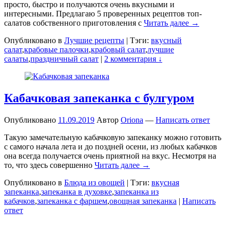
просто, быстро и получаются очень вкусными и
интересными. Предлагаю 5 проверенных рецептов топ-
салатов собственного приготовления с
Читать далее →
Опубликовано в
Лучшие рецепты
|
Тэги:
вкусный
салат
,
крабовые палочки
,
крабовый салат
,
лучшие
салаты
,
праздничный салат
|
2 комментария ↓
Кабачковая запеканка с булгуром
Опубликовано
11.09.2019
Автор
Oriona
—
Написать ответ
Такую замечательную кабачковую запеканку можно готовить
с самого начала лета и до поздней осени, из любых кабачков
она всегда получается очень приятной на вкус. Несмотря на
то, что здесь совершенно
Читать далее →
Опубликовано в
Блюда из овощей
|
Тэги:
вкусная
запеканка
,
запеканка в духовке
,
запеканка из
кабачков
,
запеканка с фаршем
,
овощная запеканка
|
Написать
ответ