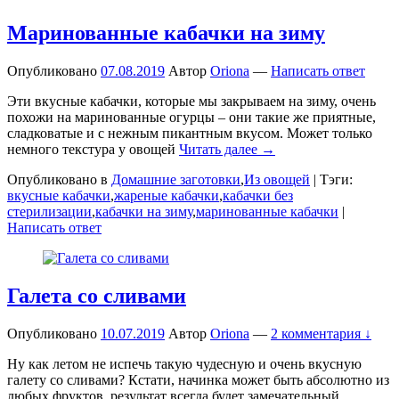
Маринованные кабачки на зиму
Опубликовано
07.08.2019
Автор
Oriona
—
Написать ответ
Эти вкусные кабачки, которые мы закрываем на зиму, очень
похожи на маринованные огурцы – они такие же приятные,
сладковатые и с нежным пикантным вкусом. Может только
немного текстура у овощей
Читать далее →
Опубликовано в
Домашние заготовки
,
Из овощей
|
Тэги:
вкусные кабачки
,
жареные кабачки
,
кабачки без
стерилизации
,
кабачки на зиму
,
маринованные кабачки
|
Написать ответ
Галета со сливами
Опубликовано
10.07.2019
Автор
Oriona
—
2 комментария ↓
Ну как летом не испечь такую чудесную и очень вкусную
галету со сливами? Кстати, начинка может быть абсолютно из
любых фруктов, результат всегда будет замечательный.