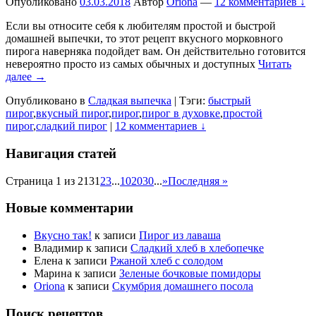
Опубликовано
03.03.2018
Автор
Oriona
—
12 комментариев ↓
Если вы относите себя к любителям простой и быстрой
домашней выпечки, то этот рецепт вкусного морковного
пирога наверняка подойдет вам. Он действительно готовится
невероятно просто из самых обычных и доступных
Читать
далее →
Опубликовано в
Сладкая выпечка
|
Тэги:
быстрый
пирог
,
вкусный пирог
,
пирог
,
пирог в духовке
,
простой
пирог
,
сладкий пирог
|
12 комментариев ↓
Навигация статей
Страница 1 из 213
1
2
3
...
10
20
30
...
»
Последняя »
Новые комментарии
Вкусно так!
к записи
Пирог из лаваша
Владимир
к записи
Сладкий хлеб в хлебопечке
Елена
к записи
Ржаной хлеб с солодом
Марина
к записи
Зеленые бочковые помидоры
Oriona
к записи
Скумбрия домашнего посола
Поиск рецептов