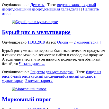
Опубликовано в
Десерты
|
Тэги:
вкусная халва
,
вкусный
десерт
,
домашний десерт
,
домашняя халва
,
халва
|
Написать
ответ
Бурый рис в мультиварке
Опубликовано
11.03.2018
Автор
Oriona
—
2 комментария ↓
Бурый рис уже давно перестал быть экзотическим продуктом
и сейчас его можно с легкостью найти в свободной продаже.
А если еще учесть, что он намного полезнее, чем обычный
белый, то
Читать далее →
Опубликовано в
Рецепты для мультиварки
|
Тэги:
блюда из
риса
,
бурый рис
,
вкусный рис
,
нешлифованный рис
,
рис в
мультиварке
|
2 комментария ↓
Морковный пирог