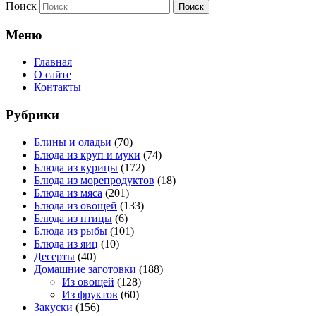
Поиск
Меню
Главная
О сайте
Контакты
Рубрики
Блины и оладьи
(70)
Блюда из круп и муки
(74)
Блюда из курицы
(172)
Блюда из морепродуктов
(18)
Блюда из мяса
(201)
Блюда из овощей
(133)
Блюда из птицы
(6)
Блюда из рыбы
(101)
Блюда из яиц
(10)
Десерты
(40)
Домашние заготовки
(188)
Из овощей
(128)
Из фруктов
(60)
Закуски
(156)