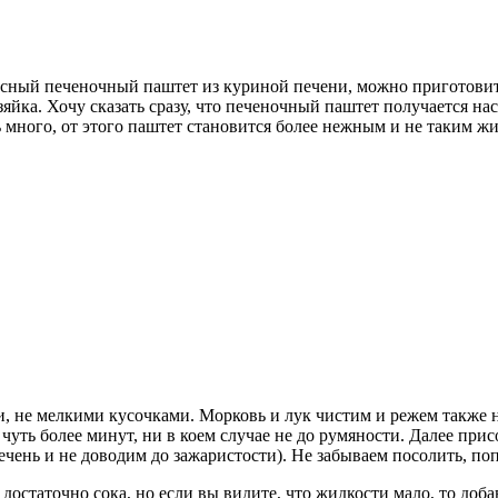
сный печеночный паштет из куриной печени, можно приготовить
йка. Хочу сказать сразу, что печеночный паштет получается нас
нь много, от этого паштет становится более нежным и не таким 
и, не мелкими кусочками. Морковь и лук чистим и режем также 
 чуть более минут, ни в коем случае не до румяности. Далее пр
ечень и не доводим до зажаристости). Не забываем посолить, 
остаточно сока, но если вы видите, что жидкости мало, то доба