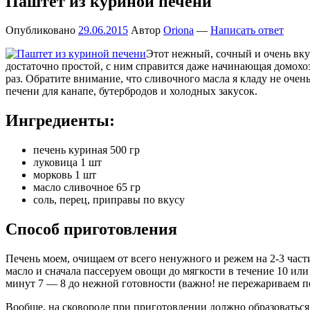
Паштет из куриной печени
Опубликовано
29.06.2015
Автор
Oriona
—
Написать ответ
Этот нежный, сочный и очень вку
достаточно простой, с ним справится даже начинающая домохозя
раз. Обратите внимание, что сливочного масла я кладу не оче
печени для канапе, бутербродов и холодных закусок.
Ингредиенты:
печень куриная 500 гр
луковица 1 шт
морковь 1 шт
масло сливочное 65 гр
соль, перец, приправы по вкусу
Способ приготовления
Печень моем, очищаем от всего ненужного и режем на 2-3 част
масло и сначала пассеруем овощи до мягкости в течение 10 или
минут 7 — 8 до нежной готовности (важно! не пережариваем п
Вообще, на сковороде при приготовлении должно образоваться д