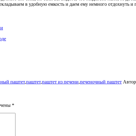
екладываем в удобную емкость и даем ему немного отдохнуть и
ни
оде
иный паштет
,
паштет
,
паштет из печени
,
печеночный паштет
Автор
ечены
*