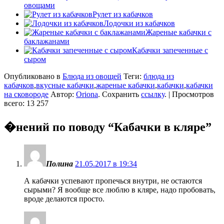
овощами
Рулет из кабачков
Лодочки из кабачков
Жареные кабачки с
баклажанами
Кабачки запеченные с
сыром
Опубликовано в
Блюда из овощей
Теги:
блюда из
кабачков
,
вкусные кабачки
,
жареные кабачки
,
кабачки
,
кабачки
на сковороде
Автор:
Oriona
. Сохранить
ссылку
. | Просмотров
всего: 13 257
�нений по поводу “
Кабачки в кляре
”
Полина
21.05.2017 в 19:34
А кабачки успевают пропечься внутри, не остаются
сырыми? Я вообще все люблю в кляре, надо пробовать,
вроде делаются просто.