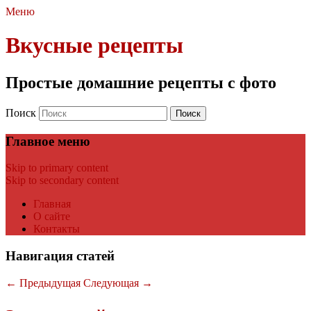
Меню
Вкусные рецепты
Простые домашние рецепты с фото
Поиск
Главное меню
Skip to primary content
Skip to secondary content
Главная
О сайте
Контакты
Навигация статей
←
Предыдущая
Следующая
→