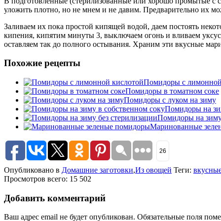
В подготовленные (стерилизованные или хорошо промытые с со
уложить плотно, но не мнем и не давим. Предварительно их мо
Заливаем их пока простой кипящей водой, даем постоять некото
кипения, кипятим минуты 3, выключаем огонь и вливаем уксу
оставляем так до полного остывания. Храним эти вкусные мар
Похожие рецепты
Помидоры с лимонной
Помидоры в томатном соке
Помидоры с луком на зиму
Помидоры на зи
Помидоры на зиму
Маринованные зеле
26
Опубликовано в
Домашние заготовки
,
Из овощей
Теги:
вкусны
Просмотров всего: 15 502
Добавить комментарий
Ваш адрес email не будет опубликован.
Обязательные поля пом