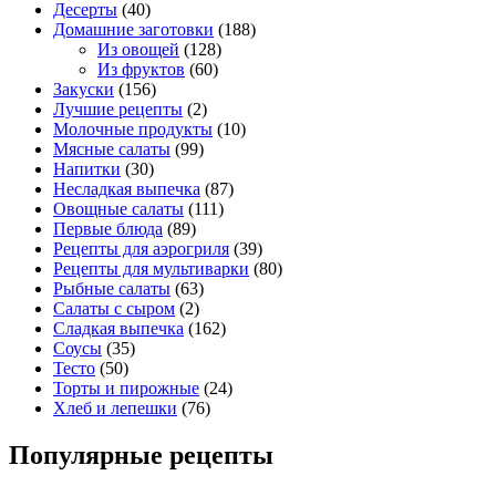
Десерты
(40)
Домашние заготовки
(188)
Из овощей
(128)
Из фруктов
(60)
Закуски
(156)
Лучшие рецепты
(2)
Молочные продукты
(10)
Мясные салаты
(99)
Напитки
(30)
Несладкая выпечка
(87)
Овощные салаты
(111)
Первые блюда
(89)
Рецепты для аэрогриля
(39)
Рецепты для мультиварки
(80)
Рыбные салаты
(63)
Салаты с сыром
(2)
Сладкая выпечка
(162)
Соусы
(35)
Тесто
(50)
Торты и пирожные
(24)
Хлеб и лепешки
(76)
Популярные рецепты