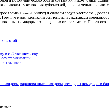
дой и потом еще можно обдать крутым кипятком) банки укладыв
жно наколоть у основания зубочисткой, так они меньше лопаютс
рое время (15 — 20 минут) и сливаем воду в кастрюлю. Добавляем
с. Горячим маринадом заливаем томаты и закатываем стерилизо
инованные помидоры в защищенном от света месте. Приятного а
 кислотой
му в собственном соку
 без стерилизации
ные помидоры
е помидоры
,
маринованные помидоры
,
помидоры
,
помидоры в бан
ечены
*