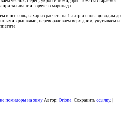
аем чеснок, перец, укроп и помидоры. Томаты стараемся
я при заливании горячего маринада.
 в нее соль, сахар из расчета на 1 литр и снова доводим до
ванными крышками, переворачиваем верх дном, укутываем и
ппетита.
ке
,
помидоры на зиму
Автор:
Oriona
. Сохранить
ссылку
. |