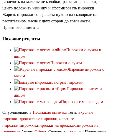
разделить на маленькие колобки, раскатать лепешки, в
центр положить начинку и сформировать пирожки.
Жарить пирожки со щавелем нужно на сковороде на
растительном масле с двух сторон до готовности.
Приятного аппетита.
Похожие рецепты
Пирожки с луком и
яйцом
Пирожки с луком
Жареные пирожки с
мясом
Быстрые пирожки
Пирожки с рисом и
яйцом
Пирожки с мангольдом
Опубликовано в
Несладкая выпечка
Теги:
вкусные
пирожки
,
дрожжевые пирожки
,
жареные
пирожки
,
пирожки
,
пирожки на дрожжах
,
пирожки на
сковороде
Автор:
Oriona
. Сохранить
ссылку
. | Просмотров