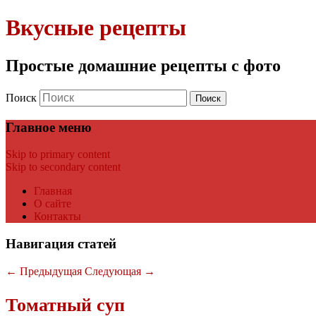
Вкусные рецепты
Простые домашние рецепты с фото
Поиск
Главное меню
Skip to primary content
Skip to secondary content
Главная
О сайте
Контакты
Навигация статей
←
Предыдущая
Следующая
→
Томатный суп