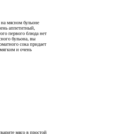
 на мясном бульоне
чень аппетитный,
ого первого блюда нет
сного бульона, вы
томатного сока придает
 мягким и очень
сварите мясо в простой