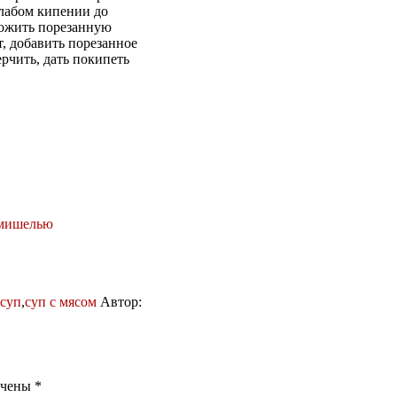
слабом кипении до
ложить порезанную
, добавить порезанное
рчить, дать покипеть
рмишелью
суп
,
суп с мясом
Автор:
ечены
*