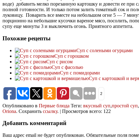
воде) добавить мелко порезанную картошку и довести ее при 
полной готовности. И только потом залить томатный сок и по
луковицу. Поварить все вместе на небольшом огне 5 — 7 минут
порционно на небольшие кусочки вареное мясо, посолить, попе
супу еще минуты 3 и выключить огонь. Приятного аппетита.
Похожие рецепты
Суп с солеными огурцами
Суп с горошком
Суп с рисом
Суп с фасолью
Суп с помидорами
Суп с картошкой и ве
2
Опубликовано в
Первые блюда
Теги:
вкусный суп
,
простой суп
,
Oriona
. Сохранить
ссылку
. | Просмотров всего: 122
Добавить комментарий
Ваш адрес email не будет опубликован.
Обязательные поля пом