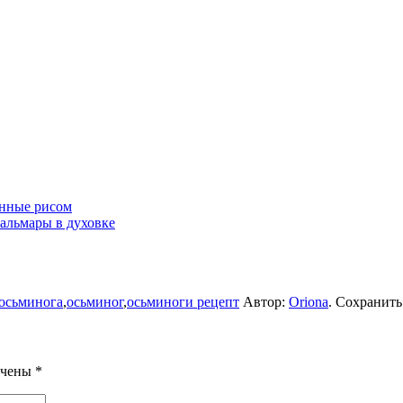
нные рисом
льмары в духовке
 осьминога
,
осьминог
,
осьминоги рецепт
Автор:
Oriona
. Сохранит
ечены
*