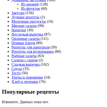
Из овощей
(128)
Из фруктов
(60)
Закуски
(156)
Лучшие рецепты
(2)
Молочные продукты
(10)
Мясные салаты
(99)
Напитки
(30)
Несладкая выпечка
(87)
Овощные салаты
(111)
Первые блюда
(89)
Рецепты для аэрогриля
(39)
Рецепты для мультиварки
(80)
Рыбные салаты
(63)
Салаты с сыром
(2)
Сладкая выпечка
(162)
Соусы
(35)
Тесто
(50)
Торты и пирожные
(24)
Хлеб и лепешки
(76)
Популярные рецепты
Извините. Данных пока нет.