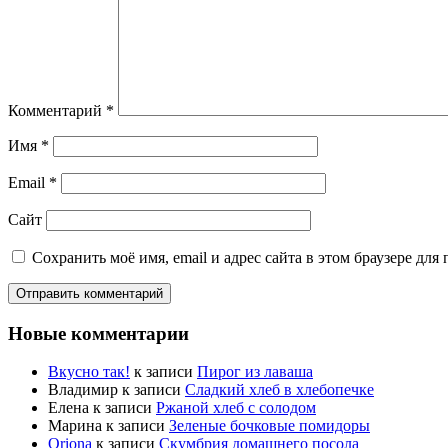
Комментарий
*
Имя
*
Email
*
Сайт
Сохранить моё имя, email и адрес сайта в этом браузере д
Новые комментарии
Вкусно так!
к записи
Пирог из лаваша
Владимир
к записи
Сладкий хлеб в хлебопечке
Елена
к записи
Ржаной хлеб с солодом
Марина
к записи
Зеленые бочковые помидоры
Oriona
к записи
Скумбрия домашнего посола