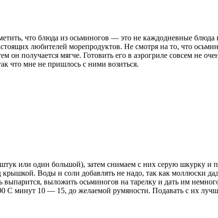
метить, что блюда из осьминогов — это не каждодневные блюда на
настоящих любителей морепродуктов. Не смотря на то, что осьми
ем он получается мягче. Готовить его в аэрогриле совсем не оче
ак что мне не пришлось с ними возиться.
штук или один большой), затем снимаем с них серую шкурку и 
 крышкой. Воды и соли добавлять не надо, так как моллюски дад
 выпарится, выложить осьминогов на тарелку и дать им немного
190 С минут 10 — 15, до желаемой румяности. Подавать с их луч