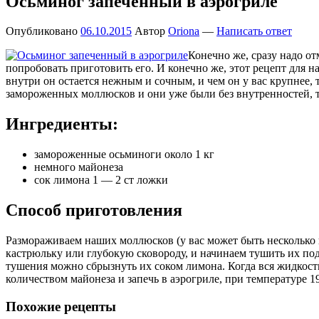
Осьминог запеченный в аэрогриле
Опубликовано
06.10.2015
Автор
Oriona
—
Написать ответ
Конечно же, сразу надо от
попробовать приготовить его. И конечно же, этот рецепт для 
внутри он остается нежным и сочным, и чем он у вас крупнее, т
замороженных моллюсков и они уже были без внутренностей, т
Ингредиенты:
замороженные осьминоги около 1 кг
немного майонеза
сок лимона 1 — 2 ст ложки
Способ приготовления
Размораживаем наших моллюсков (у вас может быть несколько 
кастрюльку или глубокую сковороду, и начинаем тушить их под
тушения можно сбрызнуть их соком лимона. Когда вся жидкость
количеством майонеза и запечь в аэрогриле, при температуре 
Похожие рецепты