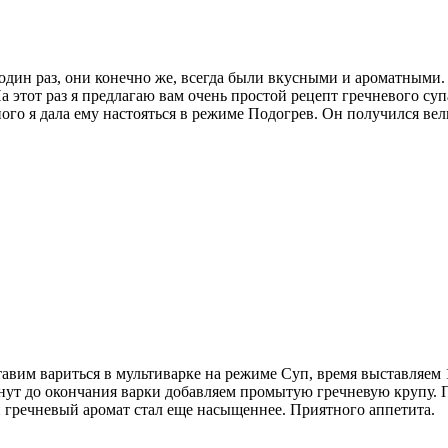
 один раз, они конечно же, всегда были вкусными и ароматными
а этот раз я предлагаю вам очень простой рецепт гречневого суп
немного я дала ему настояться в режиме Подогрев. Он получился
тавим вариться в мультиварке на режиме Суп, время выставляем 
минут до окончания варки добавляем промытую гречневую крупу.
и гречневый аромат стал еще насыщеннее. Приятного аппетита.