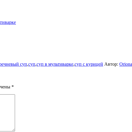
ьтиварке
речневый суп
,
суп
,
суп в мультиварке
,
суп с курицей
Автор:
Orion
ечены
*