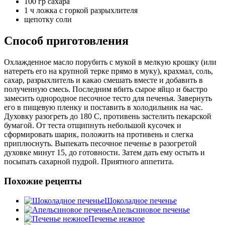
100 гр сахара
1 ч ложка с горкой разрыхлителя
щепотку соли
Способ приготовления
Охлажденное масло порубить с мукой в мелкую крошку (или
натереть его на крупной терке прямо в муку), крахмал, соль,
сахар, разрыхлитель и какао смешать вместе и добавить в
полученную смесь. Последним вбить сырое яйцо и быстро
замесить однородное песочное тесто для печенья. Завернуть
его в пищевую пленку и поставить в холодильник на час.
Духовку разогреть до 180 С, противень застелить пекарской
бумагой. От теста отщипнуть небольшой кусочек и
сформировать шарик, положить на противень и слегка
приплюснуть. Выпекать песочное печенье в разогретой
духовке минут 15, до готовности. Затем дать ему остыть и
посыпать сахарной пудрой. Приятного аппетита.
Похожие рецепты
Шоколадное печенье
Апельсиновое печенье
Печенье нежное