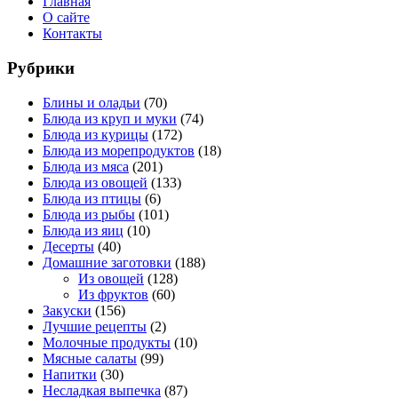
Главная
О сайте
Контакты
Рубрики
Блины и оладьи
(70)
Блюда из круп и муки
(74)
Блюда из курицы
(172)
Блюда из морепродуктов
(18)
Блюда из мяса
(201)
Блюда из овощей
(133)
Блюда из птицы
(6)
Блюда из рыбы
(101)
Блюда из яиц
(10)
Десерты
(40)
Домашние заготовки
(188)
Из овощей
(128)
Из фруктов
(60)
Закуски
(156)
Лучшие рецепты
(2)
Молочные продукты
(10)
Мясные салаты
(99)
Напитки
(30)
Несладкая выпечка
(87)