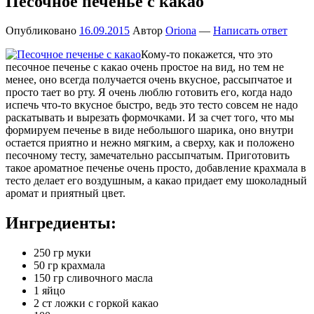
Песочное печенье с какао
Опубликовано
16.09.2015
Автор
Oriona
—
Написать ответ
Кому-то покажется, что это
песочное печенье с какао очень простое на вид, но тем не
менее, оно всегда получается очень вкусное, рассыпчатое и
просто тает во рту. Я очень люблю готовить его, когда надо
испечь что-то вкусное быстро, ведь это тесто совсем не надо
раскатывать и вырезать формочками. И за счет того, что мы
формируем печенье в виде небольшого шарика, оно внутри
остается приятно и нежно мягким, а сверху, как и положено
песочному тесту, замечательно рассыпчатым. Приготовить
такое ароматное печенье очень просто, добавление крахмала в
тесто делает его воздушным, а какао придает ему шоколадный
аромат и приятный цвет.
Ингредиенты:
250 гр муки
50 гр крахмала
150 гр сливочного масла
1 яйцо
2 ст ложки с горкой какао