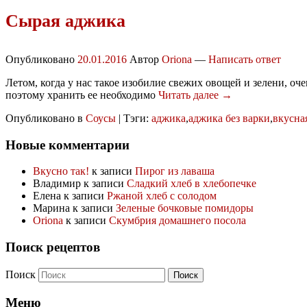
Сырая аджика
Опубликовано
20.01.2016
Автор
Oriona
—
Написать ответ
Летом, когда у нас такое изобилие свежих овощей и зелени, о
поэтому хранить ее необходимо
Читать далее →
Опубликовано в
Соусы
|
Тэги:
аджика
,
аджика без варки
,
вкусна
Новые комментарии
Вкусно так!
к записи
Пирог из лаваша
Владимир
к записи
Сладкий хлеб в хлебопечке
Елена
к записи
Ржаной хлеб с солодом
Марина
к записи
Зеленые бочковые помидоры
Oriona
к записи
Скумбрия домашнего посола
Поиск рецептов
Поиск
Меню