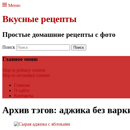
Меню
Вкусные рецепты
Простые домашние рецепты с фото
Поиск
Главное меню
Skip to primary content
Skip to secondary content
Главная
О сайте
Контакты
Архив тэгов:
аджика без варк