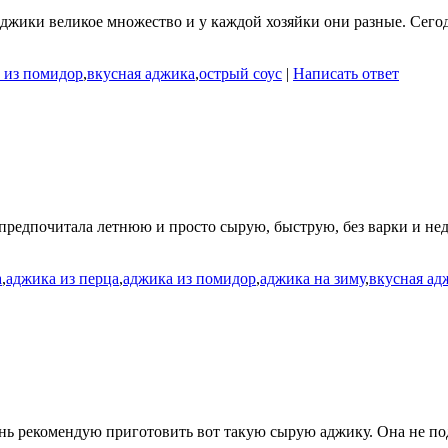
джики великое множество и у каждой хозяйки они разные. Сегодн
 из помидор
,
вкусная аджика
,
острый соус
|
Написать ответ
е предпочитала летнюю и просто сырую, быструю, без варки и н
а
,
аджика из перца
,
аджика из помидор
,
аджика на зиму
,
вкусная ад
чень рекомендую приготовить вот такую сырую аджику. Она не по