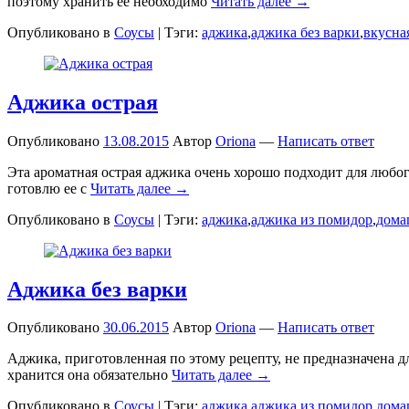
поэтому хранить ее необходимо
Читать далее →
Опубликовано в
Соусы
|
Тэги:
аджика
,
аджика без варки
,
вкусна
Аджика острая
Опубликовано
13.08.2015
Автор
Oriona
—
Написать ответ
Эта ароматная острая аджика очень хорошо подходит для любог
готовлю ее с
Читать далее →
Опубликовано в
Соусы
|
Тэги:
аджика
,
аджика из помидор
,
дома
Аджика без варки
Опубликовано
30.06.2015
Автор
Oriona
—
Написать ответ
Аджика, приготовленная по этому рецепту, не предназначена дл
хранится она обязательно
Читать далее →
Опубликовано в
Соусы
|
Тэги:
аджика
,
аджика из помидор
,
дома