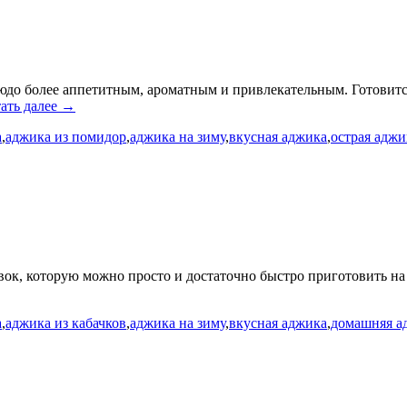
людо более аппетитным, ароматным и привлекательным. Готовитс
ать далее →
а
,
аджика из помидор
,
аджика на зиму
,
вкусная аджика
,
острая аджи
вок, которую можно просто и достаточно быстро приготовить на з
а
,
аджика из кабачков
,
аджика на зиму
,
вкусная аджика
,
домашняя а