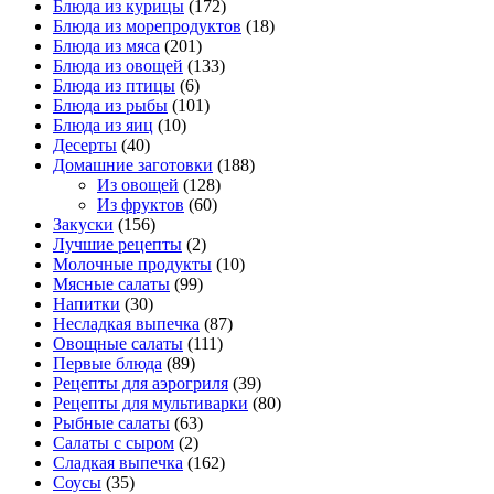
Блюда из курицы
(172)
Блюда из морепродуктов
(18)
Блюда из мяса
(201)
Блюда из овощей
(133)
Блюда из птицы
(6)
Блюда из рыбы
(101)
Блюда из яиц
(10)
Десерты
(40)
Домашние заготовки
(188)
Из овощей
(128)
Из фруктов
(60)
Закуски
(156)
Лучшие рецепты
(2)
Молочные продукты
(10)
Мясные салаты
(99)
Напитки
(30)
Несладкая выпечка
(87)
Овощные салаты
(111)
Первые блюда
(89)
Рецепты для аэрогриля
(39)
Рецепты для мультиварки
(80)
Рыбные салаты
(63)
Салаты с сыром
(2)
Сладкая выпечка
(162)
Соусы
(35)