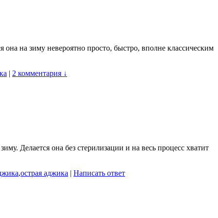
я она на зиму невероятно просто, быстро, вполне классическим
ка
|
2 комментария ↓
иму. Делается она без стерилизации и на весь процесс хватит
джика
,
острая аджика
|
Написать ответ