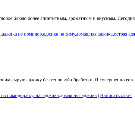
 любое блюдо более аппетитным, ароматным и вкусным. Сегодня я
а
,
аджика из помидор
,
аджика на зиму
,
домашняя аджика
,
острая ад
товим сырую аджику без тепловой обработки. И совершенно естес
 из помидор
,
вкусная аджика
,
домашняя аджика
|
Написать ответ