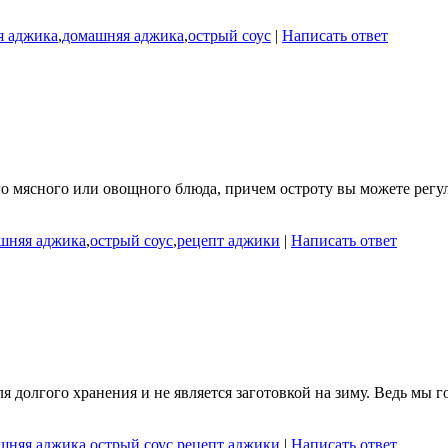
я аджика
,
домашняя аджика
,
острый соус
|
Написать ответ
о мясного или овощного блюда, причем остроту вы можете регул
шняя аджика
,
острый соус
,
рецепт аджики
|
Написать ответ
я долгого хранения и не является заготовкой на зиму. Ведь мы г
шняя аджика
,
острый соус
,
рецепт аджики
|
Написать ответ