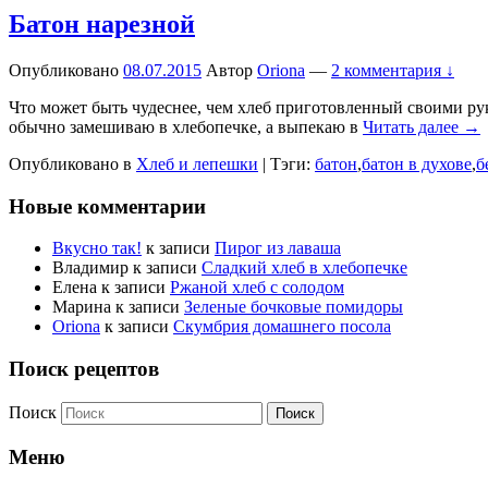
Батон нарезной
Опубликовано
08.07.2015
Автор
Oriona
—
2 комментария ↓
Что может быть чудеснее, чем хлеб приготовленный своими ру
обычно замешиваю в хлебопечке, а выпекаю в
Читать далее →
Опубликовано в
Хлеб и лепешки
|
Тэги:
батон
,
батон в духове
,
б
Новые комментарии
Вкусно так!
к записи
Пирог из лаваша
Владимир
к записи
Сладкий хлеб в хлебопечке
Елена
к записи
Ржаной хлеб с солодом
Марина
к записи
Зеленые бочковые помидоры
Oriona
к записи
Скумбрия домашнего посола
Поиск рецептов
Поиск
Меню