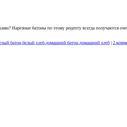
ками? Нарезные батоны по этому рецепту всегда получаются оч
елый батон
,
белый хлеб
,
домашний батон
,
домашний хлеб
|
2 комм