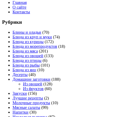
Главная
О сайте
Контакты
Рубрики
Блины и оладьи
(70)
Блюда из круп и муки
(74)
Блюда из курицы
(172)
Блюда из морепродуктов
(18)
Блюда из мяса
(201)
Блюда из овощей
(133)
Блюда из птицы
(6)
Блюда из рыбы
(101)
Блюда из яиц
(10)
Десерты
(40)
Домашние заготовки
(188)
Из овощей
(128)
Из фруктов
(60)
Закуски
(156)
Лучшие рецепты
(2)
Молочные продукты
(10)
Мясные салаты
(99)
Напитки
(30)
Несладкая выпечка
(87)