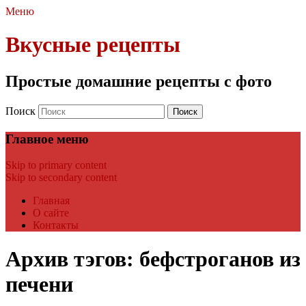
Меню
Вкусные рецепты
Простые домашние рецепты с фото
Поиск
Главное меню
Skip to primary content
Skip to secondary content
Главная
О сайте
Контакты
Архив тэгов:
бефстроганов из
печени