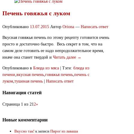
Печень говяжья с луком
Опубликовано
13.07.2015
Автор
Oriona
—
Написать ответ
Вкусная говяжья печень по этому рецепту готовится очень
просто и достаточно быстро. Весь секрет в том, что на
самом деле готовить ее надо непродолжительное время,
иначе она станет твердой и
Читать далее →
Опубликовано в
Блюда из мяса
|
Тэги:
блюда из
печени
,
вкусная печень
,
говяжья печень
,
печень с
луком
,
тушеная печень
|
Написать ответ
Навигация статей
Страница 1 из 2
1
2
»
Новые комментарии
Вкусно так!
к записи
Пирог из лаваша