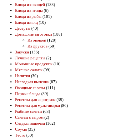
Блюда из овощей
(133)
Блюда из птицы
(6)
Блюда из рыбы
(101)
Блюда из яиц
(10)
Десерты
(40)
Домашние заготовки
(188)
Из овощей
(128)
Из фруктов
(60)
Закуски
(156)
Лучшие рецепты
(2)
Молочные продукты
(10)
Мясные салаты
(99)
Напитки
(30)
Несладкая выпечка
(87)
Овощные салаты
(111)
Первые блюда
(89)
Рецепты для аэрогриля
(39)
Рецепты для мультиварки
(80)
Рыбные салаты
(63)
Салаты с сыром
(2)
Сладкая выпечка
(162)
Соусы
(35)
Тесто
(50)