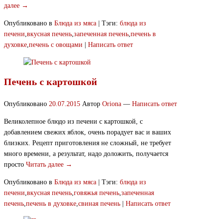
далее →
Опубликовано в
Блюда из мяса
|
Тэги:
блюда из
печени
,
вкусная печень
,
запеченная печень
,
печень в
духовке
,
печень с овощами
|
Написать ответ
Печень с картошкой
Опубликовано
20.07.2015
Автор
Oriona
—
Написать ответ
Великолепное блюдо из печени с картошкой, с
добавлением свежих яблок, очень порадует вас и ваших
близких. Рецепт приготовления не сложный, не требует
много времени, а результат, надо доложить, получается
просто
Читать далее →
Опубликовано в
Блюда из мяса
|
Тэги:
блюда из
печени
,
вкусная печень
,
говяжья печень
,
запеченная
печень
,
печень в духовке
,
свиная печень
|
Написать ответ