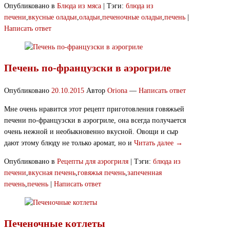
Опубликовано в
Блюда из мяса
|
Тэги:
блюда из
печени
,
вкусные оладьи
,
оладьи
,
печеночные оладьи
,
печень
|
Написать ответ
Печень по-французски в аэрогриле
Опубликовано
20.10.2015
Автор
Oriona
—
Написать ответ
Мне очень нравится этот рецепт приготовления говяжьей
печени по-французски в аэрогриле, она всегда получается
очень нежной и необыкновенно вкусной. Овощи и сыр
дают этому блюду не только аромат, но и
Читать далее →
Опубликовано в
Рецепты для аэрогриля
|
Тэги:
блюда из
печени
,
вкусная печень
,
говяжья печень
,
запеченная
печень
,
печень
|
Написать ответ
Печеночные котлеты