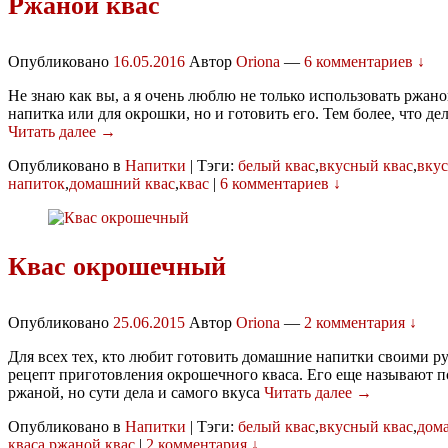
Ржаной квас
Опубликовано
16.05.2016
Автор
Oriona
—
6 комментариев ↓
Не знаю как вы, а я очень люблю не только использовать ржано
напитка или для окрошки, но и готовить его. Тем более, что де
Читать далее →
Опубликовано в
Напитки
|
Тэги:
белый квас
,
вкусный квас
,
вку
напиток
,
домашний квас
,
квас
|
6 комментариев ↓
Квас окрошечный
Опубликовано
25.06.2015
Автор
Oriona
—
2 комментария ↓
Для всех тех, кто любит готовить домашние напитки своими р
рецепт приготовления окрошечного кваса. Его еще называют п
ржаной, но сути дела и самого вкуса
Читать далее →
Опубликовано в
Напитки
|
Тэги:
белый квас
,
вкусный квас
,
дом
кваса
,
ржаной квас
|
2 комментария ↓