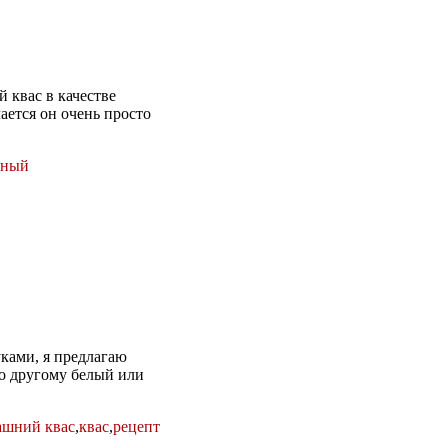
й квас в качестве
лается он очень просто
сный
уками, я предлагаю
о другому белый или
ашний квас
,
квас
,
рецепт