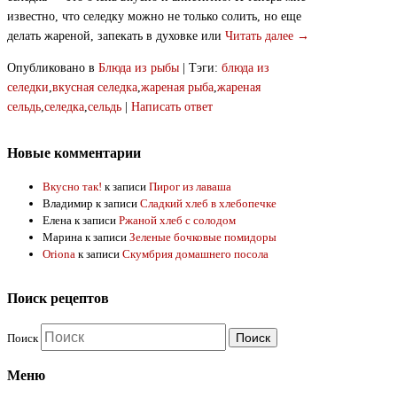
известно, что селедку можно не только солить, но еще
делать жареной, запекать в духовке или
Читать далее →
Опубликовано в
Блюда из рыбы
|
Тэги:
блюда из
селедки
,
вкусная селедка
,
жареная рыба
,
жареная
сельдь
,
селедка
,
сельдь
|
Написать ответ
Новые комментарии
Вкусно так!
к записи
Пирог из лаваша
Владимир
к записи
Сладкий хлеб в хлебопечке
Елена
к записи
Ржаной хлеб с солодом
Марина
к записи
Зеленые бочковые помидоры
Oriona
к записи
Скумбрия домашнего посола
Поиск рецептов
Поиск
Меню