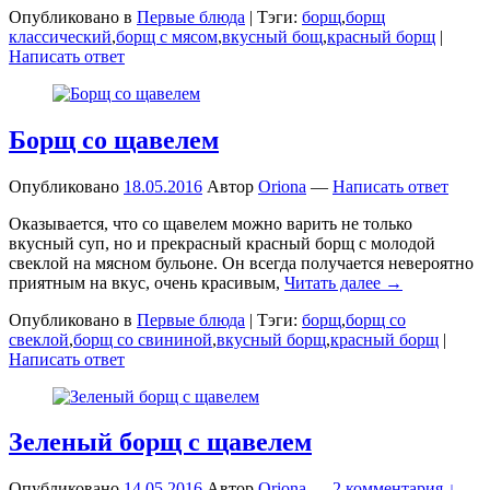
Опубликовано в
Первые блюда
|
Тэги:
борщ
,
борщ
классический
,
борщ с мясом
,
вкусный бощ
,
красный борщ
|
Написать ответ
Борщ со щавелем
Опубликовано
18.05.2016
Автор
Oriona
—
Написать ответ
Оказывается, что со щавелем можно варить не только
вкусный суп, но и прекрасный красный борщ с молодой
свеклой на мясном бульоне. Он всегда получается невероятно
приятным на вкус, очень красивым,
Читать далее →
Опубликовано в
Первые блюда
|
Тэги:
борщ
,
борщ со
свеклой
,
борщ со свининой
,
вкусный борщ
,
красный борщ
|
Написать ответ
Зеленый борщ с щавелем
Опубликовано
14.05.2016
Автор
Oriona
—
2 комментария ↓