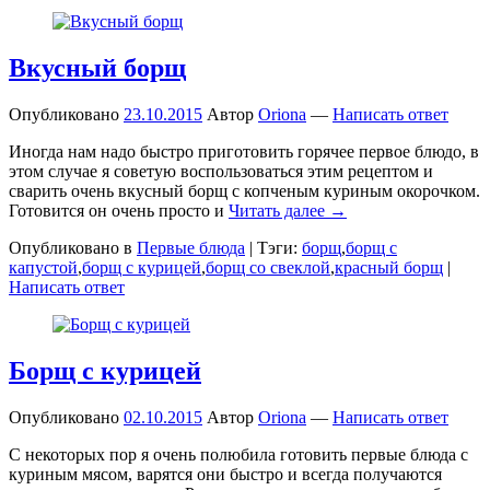
Вкусный борщ
Опубликовано
23.10.2015
Автор
Oriona
—
Написать ответ
Иногда нам надо быстро приготовить горячее первое блюдо, в
этом случае я советую воспользоваться этим рецептом и
сварить очень вкусный борщ с копченым куриным окорочком.
Готовится он очень просто и
Читать далее →
Опубликовано в
Первые блюда
|
Тэги:
борщ
,
борщ с
капустой
,
борщ с курицей
,
борщ со свеклой
,
красный борщ
|
Написать ответ
Борщ с курицей
Опубликовано
02.10.2015
Автор
Oriona
—
Написать ответ
С некоторых пор я очень полюбила готовить первые блюда с
куриным мясом, варятся они быстро и всегда получаются