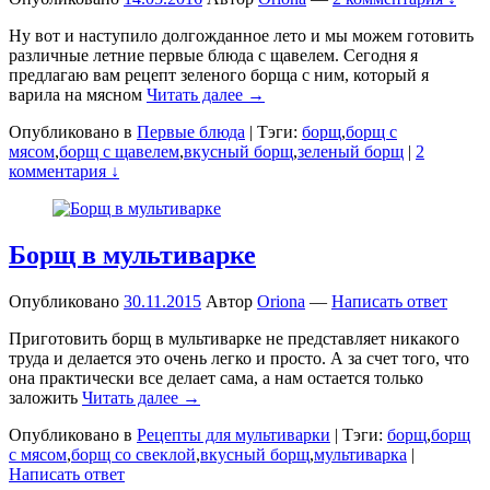
Ну вот и наступило долгожданное лето и мы можем готовить
различные летние первые блюда с щавелем. Сегодня я
предлагаю вам рецепт зеленого борща с ним, который я
варила на мясном
Читать далее →
Опубликовано в
Первые блюда
|
Тэги:
борщ
,
борщ с
мясом
,
борщ с щавелем
,
вкусный борщ
,
зеленый борщ
|
2
комментария ↓
Борщ в мультиварке
Опубликовано
30.11.2015
Автор
Oriona
—
Написать ответ
Приготовить борщ в мультиварке не представляет никакого
труда и делается это очень легко и просто. А за счет того, что
она практически все делает сама, а нам остается только
заложить
Читать далее →
Опубликовано в
Рецепты для мультиварки
|
Тэги:
борщ
,
борщ
с мясом
,
борщ со свеклой
,
вкусный борщ
,
мультиварка
|
Написать ответ