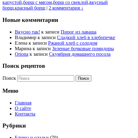
капустой
,
борщ с мясом
,
борщ со свеклой
,
вкусный
борщ
,
красный борщ
|
2 комментария ↓
Новые комментарии
Вкусно так!
к записи
Пирог из лаваша
Владимир
к записи
Сладкий хлеб в хлебопечке
Елена
к записи
Ржаной хлеб с солодом
Марина
к записи
Зеленые бочковые помидоры
Oriona
к записи
Скумбрия домашнего посола
Поиск рецептов
Поиск
Меню
Главная
О сайте
Контакты
Рубрики
Блины и оладьи
(70)