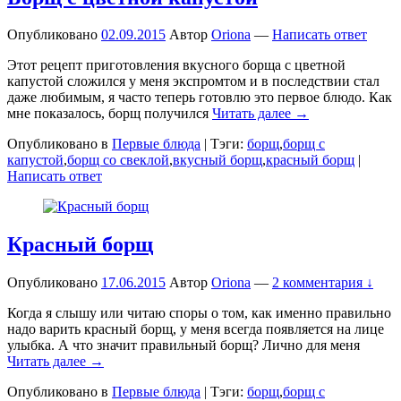
Опубликовано
02.09.2015
Автор
Oriona
—
Написать ответ
Этот рецепт приготовления вкусного борща с цветной
капустой сложился у меня экспромтом и в последствии стал
даже любимым, я часто теперь готовлю это первое блюдо. Как
мне показалось, борщ получился
Читать далее →
Опубликовано в
Первые блюда
|
Тэги:
борщ
,
борщ с
капустой
,
борщ со свеклой
,
вкусный борщ
,
красный борщ
|
Написать ответ
Красный борщ
Опубликовано
17.06.2015
Автор
Oriona
—
2 комментария ↓
Когда я слышу или читаю споры о том, как именно правильно
надо варить красный борщ, у меня всегда появляется на лице
улыбка. А что значит правильный борщ? Лично для меня
Читать далее →
Опубликовано в
Первые блюда
|
Тэги:
борщ
,
борщ с