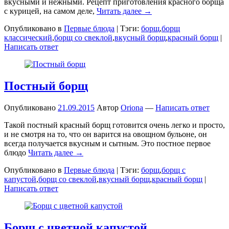
вкусными и нежными. Рецепт приготовления красного борща
с курицей, на самом деле,
Читать далее →
Опубликовано в
Первые блюда
|
Тэги:
борщ
,
борщ
классический
,
борщ со свеклой
,
вкусный борщ
,
красный борщ
|
Написать ответ
Постный борщ
Опубликовано
21.09.2015
Автор
Oriona
—
Написать ответ
Такой постный красный борщ готовится очень легко и просто,
и не смотря на то, что он варится на овощном бульоне, он
всегда получается вкусным и сытным. Это постное первое
блюдо
Читать далее →
Опубликовано в
Первые блюда
|
Тэги:
борщ
,
борщ с
капустой
,
борщ со свеклой
,
вкусный борщ
,
красный борщ
|
Написать ответ
Борщ с цветной капустой