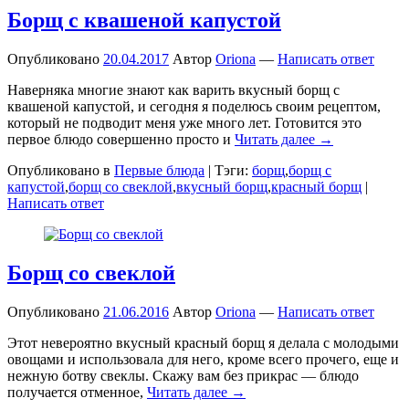
Борщ с квашеной капустой
Опубликовано
20.04.2017
Автор
Oriona
—
Написать ответ
Наверняка многие знают как варить вкусный борщ с
квашеной капустой, и сегодня я поделюсь своим рецептом,
который не подводит меня уже много лет. Готовится это
первое блюдо совершенно просто и
Читать далее →
Опубликовано в
Первые блюда
|
Тэги:
борщ
,
борщ с
капустой
,
борщ со свеклой
,
вкусный борщ
,
красный борщ
|
Написать ответ
Борщ со свеклой
Опубликовано
21.06.2016
Автор
Oriona
—
Написать ответ
Этот невероятно вкусный красный борщ я делала с молодыми
овощами и использовала для него, кроме всего прочего, еще и
нежную ботву свеклы. Скажу вам без прикрас — блюдо
получается отменное,
Читать далее →