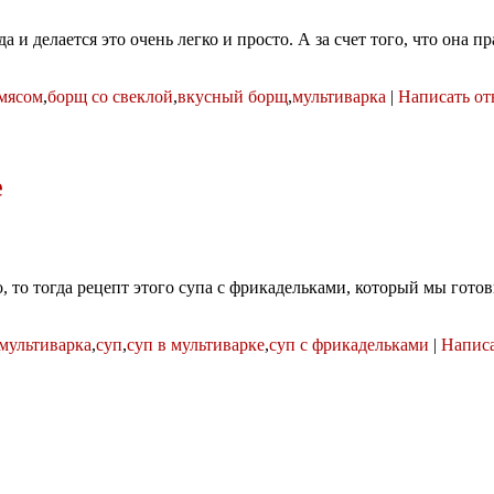
и делается это очень легко и просто. А за счет того, что она пр
 мясом
,
борщ со свеклой
,
вкусный борщ
,
мультиварка
|
Написать от
е
 то тогда рецепт этого супа с фрикадельками, который мы готови
мультиварка
,
суп
,
суп в мультиварке
,
суп с фрикадельками
|
Написа