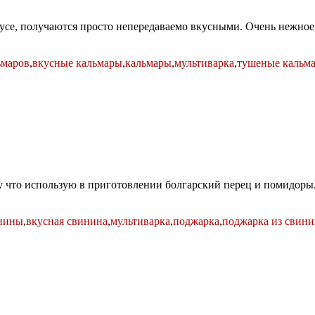
оусе, получаются просто непередаваемо вкусными. Очень нежное
ьмаров
,
вкусные кальмары
,
кальмары
,
мультиварка
,
тушеные кальм
 что использую в приготовлении болгарский перец и помидоры. И
инины
,
вкусная свинина
,
мультиварка
,
поджарка
,
поджарка из свин