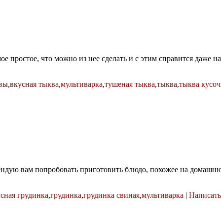
е простое, что можно из нее сделать и с этим справится даже н
квы
,
вкусная тыква
,
мультиварка
,
тушеная тыква
,
тыква
,
тыква кусо
омендую вам попробовать приготовить блюдо, похожее на домашнюю
сная грудинка
,
грудинка
,
грудинка свиная
,
мультиварка
|
Написать