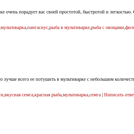
 очень порадует вас своей простотой, быстротой и легкостью. С
,
мультиварка
,
пангасиус
,
рыба в мультиварке
,
рыба с овощами
,
фил
 то лучше всего ее потушить в мультиварке с небольшим количе
ги
,
вкусная семга
,
красная рыба
,
мультиварка
,
семга
|
Написать отве