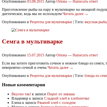
Опубликовано
03.08.2015
Автор
Oriona
—
Написать ответ
Приготовление рыбы на пару в мультиварке на овощной подушке
диетическое, ведь мы не используем
Читать далее →
Опубликовано в
Рецепты для мультиварки
|
Тэги:
вкусная рыба
Семга в мультиварке
Опубликовано
15.07.2015
Автор
Oriona
—
Написать ответ
Если вы хотите приготовить сочное и нежное блюдо из семги,
невероятно сочной и очень
Читать далее →
Опубликовано в
Рецепты для мультиварки
|
Тэги:
блюда из сем
Новые комментарии
Вкусно так!
к записи
Пирог из лаваша
Владимир
к записи
Сладкий хлеб в хлебопечке
Елена
к записи
Ржаной хлеб с солодом
Марина
к записи
Зеленые бочковые помидоры