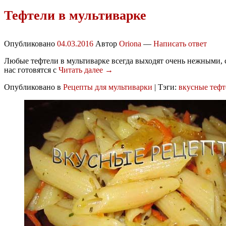
Тефтели в мультиварке
Опубликовано
04.03.2016
Автор
Oriona
—
Написать ответ
Любые тефтели в мультиварке всегда выходят очень нежными, с
нас готовятся с
Читать далее →
Опубликовано в
Рецепты для мультиварки
|
Тэги:
вкусные тефт