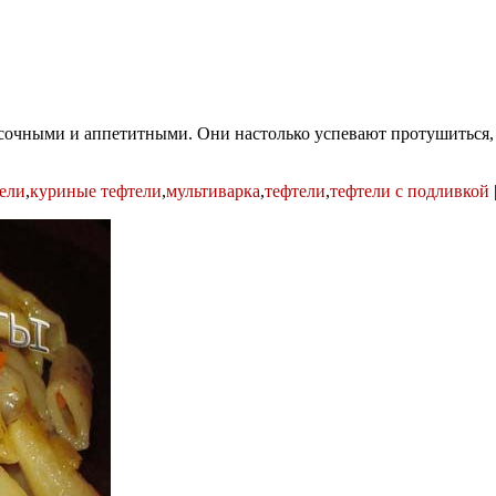
очными и аппетитными. Они настолько успевают протушиться, чт
ели
,
куриные тефтели
,
мультиварка
,
тефтели
,
тефтели с подливкой