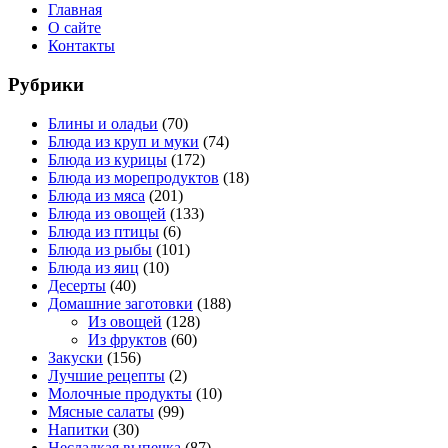
Главная
О сайте
Контакты
Рубрики
Блины и оладьи
(70)
Блюда из круп и муки
(74)
Блюда из курицы
(172)
Блюда из морепродуктов
(18)
Блюда из мяса
(201)
Блюда из овощей
(133)
Блюда из птицы
(6)
Блюда из рыбы
(101)
Блюда из яиц
(10)
Десерты
(40)
Домашние заготовки
(188)
Из овощей
(128)
Из фруктов
(60)
Закуски
(156)
Лучшие рецепты
(2)
Молочные продукты
(10)
Мясные салаты
(99)
Напитки
(30)
Несладкая выпечка
(87)