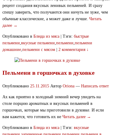
рецепт создания вкусных ленивых пельменей. И сразу
спешу заверить, что получаются они ничуть не хуже, чем
обычные классические, а может даже и лучше.
Читать
далее →
Опубликовано в
Блюда из мяса
|
Тэги:
быстрые
пельмени
,
вкусные пельмени
,
пельмени
,
пельмени
домашние
,
пельмени с мясом
|
2 комментария ↓
Пельмени в горшочках в духовке
Опубликовано
25.11.2015
Автор
Oriona
—
Написать ответ
Ах как приятно в холодный зимний вечер увидеть на
столе порцию ароматных и вкусных пельменей в
горшочках, которые мы приготовили в духовке. И если
вам кажется, что готовить их не
Читать далее →
Опубликовано в
Блюда из мяса
|
Тэги:
вкусные
пельмени
,
запеченные пельмени
,
пельмени
,
пельмени в