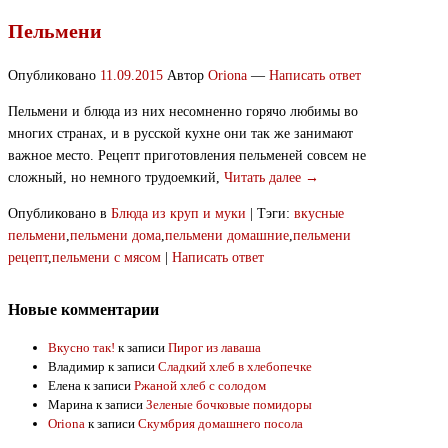
Пельмени
Опубликовано
11.09.2015
Автор
Oriona
—
Написать ответ
Пельмени и блюда из них несомненно горячо любимы во
многих странах, и в русской кухне они так же занимают
важное место. Рецепт приготовления пельменей совсем не
сложный, но немного трудоемкий,
Читать далее →
Опубликовано в
Блюда из круп и муки
|
Тэги:
вкусные
пельмени
,
пельмени дома
,
пельмени домашние
,
пельмени
рецепт
,
пельмени с мясом
|
Написать ответ
Новые комментарии
Вкусно так!
к записи
Пирог из лаваша
Владимир
к записи
Сладкий хлеб в хлебопечке
Елена
к записи
Ржаной хлеб с солодом
Марина
к записи
Зеленые бочковые помидоры
Oriona
к записи
Скумбрия домашнего посола