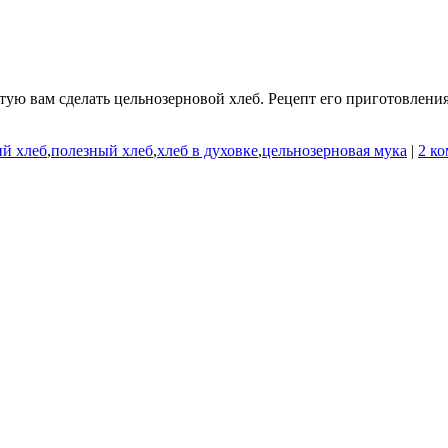
тую вам сделать цельнозерновой хлеб. Рецепт его приготовления
й хлеб
,
полезный хлеб
,
хлеб в духовке
,
цельнозерновая мука
|
2 к