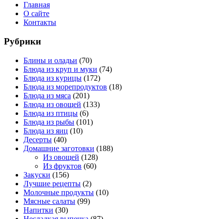
Главная
О сайте
Контакты
Рубрики
Блины и оладьи
(70)
Блюда из круп и муки
(74)
Блюда из курицы
(172)
Блюда из морепродуктов
(18)
Блюда из мяса
(201)
Блюда из овощей
(133)
Блюда из птицы
(6)
Блюда из рыбы
(101)
Блюда из яиц
(10)
Десерты
(40)
Домашние заготовки
(188)
Из овощей
(128)
Из фруктов
(60)
Закуски
(156)
Лучшие рецепты
(2)
Молочные продукты
(10)
Мясные салаты
(99)
Напитки
(30)
Несладкая выпечка
(87)