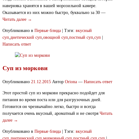
наверняка хранятся в вашей морозильной камере.
Оказывается из них можно быстро, буквально за 30 —
Читать далее →
Опубликовано в
Первые блюда
|
Тэги:
вкусный
суп
,
диетический суп
,
овощной суп
,
постный суп
,
суп
|
Написать ответ
Суп из моркови
Опубликовано
21.12.2015
Автор
Oriona
—
Написать ответ
Этот простой суп из моркови прекрасно подойдет для
питания во время поста или для разгрузочных дней.
Готовится он чрезвычайно легко, быстро и всегда
получается очень вкусный, ароматный и не смотря
Читать
далее →
Опубликовано в
Первые блюда
|
Тэги:
вкусный
суп
,
диетический суп
,
морковный суп
,
постный суп
,
суп
|