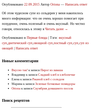
Опубликовано
22.09.2015
Автор
Oriona
—
Написать ответ
Об этом чудесном супе из сельдерея у меня накопилось
много информации: что он очень хорошо помогает при
похудении, очень полезный и очень вкусный. Но честно
говоря, относилась к этому я
Читать далее →
Опубликовано в
Первые блюда
|
Тэги:
вкусный
суп
,
диетический суп
,
овощной суп
,
постный суп
,
суп
,
суп из
овощей
|
Написать ответ
Новые комментарии
Вкусно так!
к записи
Пирог из лаваша
Владимир
к записи
Сладкий хлеб в хлебопечке
Елена
к записи
Ржаной хлеб с солодом
Марина
к записи
Зеленые бочковые помидоры
Oriona
к записи
Скумбрия домашнего посола
Поиск рецептов