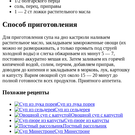
1/2 болгарского перца
соль, перец, приправы
1 — 2 ст ложки растительного масла
Способ приготовления
Для приготовления супа на дно кастрюли наливаем
растительное масло, закладываем замороженные овощи (их
можно не размораживать, а только промыть под струей
холодной воды) и слегка обжариваем их минут 5 — 7,
постоянно аккуратно мешая их. Затем заливаем их горячей
кипяченой водой, солим, перчим, добавляем приправ,
доводим до кипения и закладываем в морковь, лук, картошку
и капусту. Варим овощной суп около 15 — 20 минут до
полной готовности всех продуктов. Приятного аппетита.
Похожие рецепты
Суп из лука порея
Суп из сельдерея
Овощной суп с капустой
Суп-пюре из капусты
Постный рассольник
Суп Минестроне