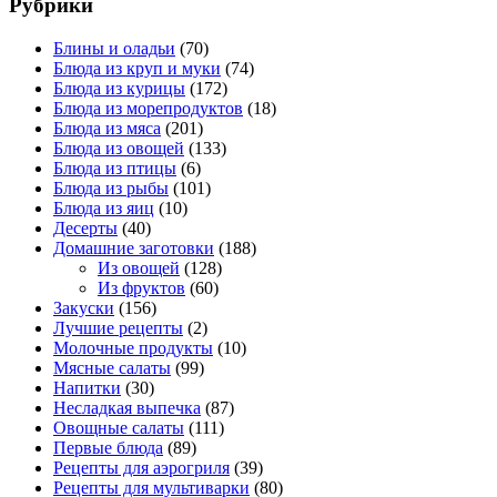
Рубрики
Блины и оладьи
(70)
Блюда из круп и муки
(74)
Блюда из курицы
(172)
Блюда из морепродуктов
(18)
Блюда из мяса
(201)
Блюда из овощей
(133)
Блюда из птицы
(6)
Блюда из рыбы
(101)
Блюда из яиц
(10)
Десерты
(40)
Домашние заготовки
(188)
Из овощей
(128)
Из фруктов
(60)
Закуски
(156)
Лучшие рецепты
(2)
Молочные продукты
(10)
Мясные салаты
(99)
Напитки
(30)
Несладкая выпечка
(87)
Овощные салаты
(111)
Первые блюда
(89)
Рецепты для аэрогриля
(39)
Рецепты для мультиварки
(80)