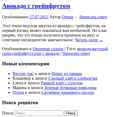
Авокадо с грейпфрутом
Опубликовано
27.07.2015
Автор
Oriona
—
Написать ответ
Этот очень вкусная закуска из авокадо с грейпфрутом, на
первый взгляд, может показаться вам необычной. Но я вас
уверяю, что это блюдо получается приятное на вкус и
сочетание ингредиентов замечательное.
Читать далее →
Опубликовано в
Овощные салаты
|
Тэги:
авокадо
,
вкусный
салат
,
грейпфрут
,
салат с авокадо
|
Написать ответ
Новые комментарии
Вкусно так!
к записи
Пирог из лаваша
Владимир
к записи
Сладкий хлеб в хлебопечке
Елена
к записи
Ржаной хлеб с солодом
Марина
к записи
Зеленые бочковые помидоры
Oriona
к записи
Скумбрия домашнего посола
Поиск рецептов
Поиск