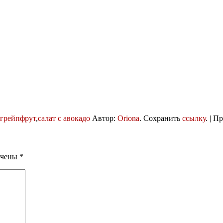
грейпфрут
,
салат с авокадо
Автор:
Oriona
. Сохранить
ссылку
. | П
ечены
*