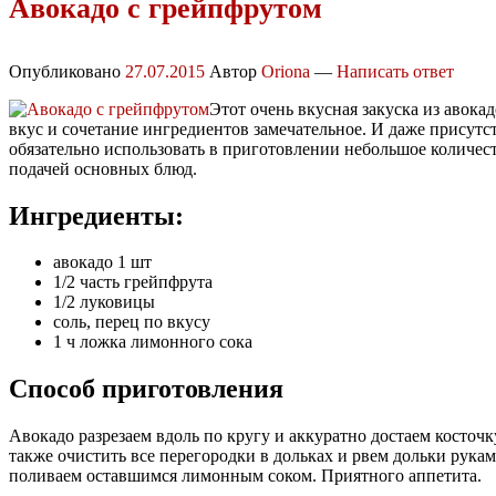
Авокадо с грейпфрутом
Опубликовано
27.07.2015
Автор
Oriona
—
Написать ответ
Этот очень вкусная закуска из авока
вкус и сочетание ингредиентов замечательное. И даже присутст
обязательно использовать в приготовлении небольшое количеств
подачей основных блюд.
Ингредиенты:
авокадо 1 шт
1/2 часть грейпфрута
1/2 луковицы
соль, перец по вкусу
1 ч ложка лимонного сока
Способ приготовления
Авокадо разрезаем вдоль по кругу и аккуратно достаем косточ
также очистить все перегородки в дольках и рвем дольки рука
поливаем оставшимся лимонным соком. Приятного аппетита.