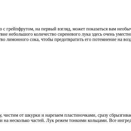
до с грейпфрутом, на первый взгляд, может показаться вам необы
вие небольшого количество сиреневого лука здесь очень уместно.
о лимонного сока, чтобы предотвратить его потемнение на возду
ку, чистим от шкурки и нарезаем пластиночками, сразу сбрызги
ми на несколько частей. Лук режем тонкими кольцами. Все ингре