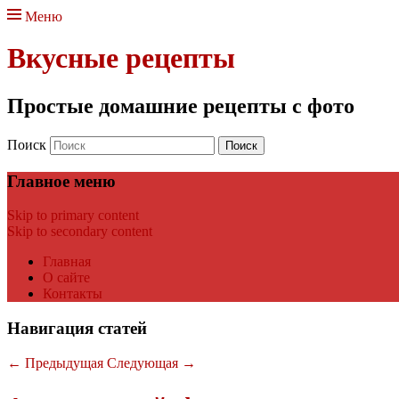
Меню
Вкусные рецепты
Простые домашние рецепты с фото
Поиск
Главное меню
Skip to primary content
Skip to secondary content
Главная
О сайте
Контакты
Навигация статей
←
Предыдущая
Следующая
→