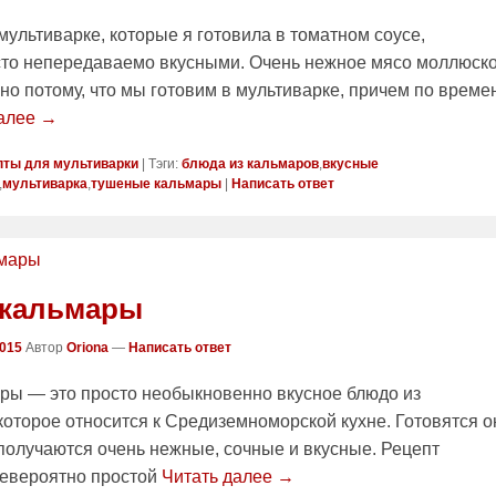
мультиварке, которые я готовила в томатном соусе,
сто непередаваемо вкусными. Очень нежное мясо моллюск
но потому, что мы готовим в мультиварке, причем по време
далее →
пты для мультиварки
|
Тэги:
блюда из кальмаров
,
вкусные
,
мультиварка
,
тушеные кальмары
|
Написать ответ
 кальмары
2015
Автор
Oriona
—
Написать ответ
ры — это просто необыкновенно вкусное блюдо из
которое относится к Средиземноморской кухне. Готовятся о
 получаются очень нежные, сочные и вкусные. Рецепт
невероятно простой
Читать далее →