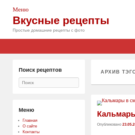
Меню
Вкусные рецепты
Простые домашние рецепты с фото
Главное
Skip
Skip
меню
to
to
primary
secondary
content
content
Поиск рецептов
АРХИВ ТЭГ
Поиск
Меню
Кальмары
Главная
Опубликовано
23.05.
О сайте
Контакты