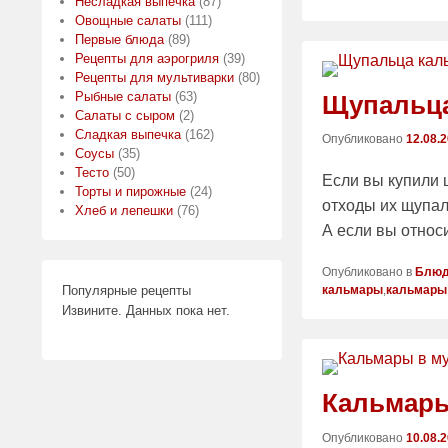
Несладкая выпечка
(87)
Овощные салаты
(111)
Первые блюда
(89)
Рецепты для аэрогриля
(39)
Рецепты для мультиварки
(80)
Рыбные салаты
(63)
Щупальца
Салаты с сыром
(2)
Сладкая выпечка
(162)
Опубликовано
12.08.
Соусы
(35)
Тесто
(50)
Если вы купили 
Торты и пирожные
(24)
отходы их щупал
Хлеб и лепешки
(76)
А если вы относ
Опубликовано в
Блюд
Популярные рецепты
кальмары
,
кальмары
Извините. Данных пока нет.
Кальмары
Опубликовано
10.08.