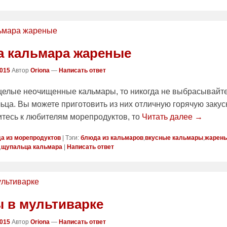
 кальмара жареные
2015
Автор
Oriona
—
Написать ответ
целые неочищенные кальмары, то никогда не выбрасывайте
ьца. Вы можете приготовить из них отличную горячую закуск
итесь к любителям морепродуктов, то
Читать далее →
а из морепродуктов
|
Тэги:
блюда из кальмаров
,
вкусные кальмары
,
жарен
,
щупальца кальмара
|
Написать ответ
 в мультиварке
2015
Автор
Oriona
—
Написать ответ