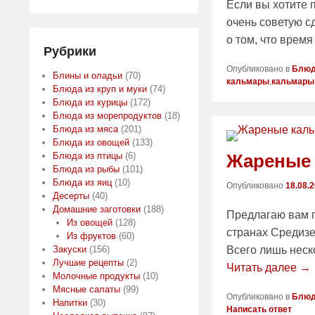
Если вы хотите 
очень советую с
о том, что врем
Рубрики
Опубликовано в
Блюд
Блины и оладьи
(70)
кальмары
,
кальмары
Блюда из круп и муки
(74)
Блюда из курицы
(172)
Блюда из морепродуктов
(18)
Блюда из мяса
(201)
Блюда из овощей
(133)
Жареные
Блюда из птицы
(6)
Блюда из рыбы
(101)
Блюда из яиц
(10)
Опубликовано
18.08.
Десерты
(40)
Домашние заготовки
(188)
Предлагаю вам п
Из овощей
(128)
странах Средизе
Из фруктов
(60)
Всего лишь неск
Закуски
(156)
Лучшие рецепты
(2)
Читать далее →
Молочные продукты
(10)
Мясные салаты
(99)
Опубликовано в
Блюд
Напитки
(30)
Написать ответ