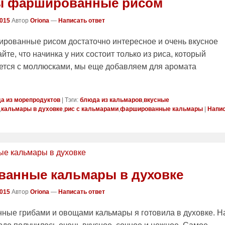
ы фаршированные рисом
2015
Автор
Oriona
—
Написать ответ
рованные рисом достаточно интересное и очень вкусное
йте, что начинка у них состоит только из риса, который
ется с моллюсками, мы еще добавляем для аромата
а из морепродуктов
|
Тэги:
блюда из кальмаров
,
вкусные
,
кальмары в духовке
,
рис с кальмарами
,
фаршированные кальмары
|
Напи
анные кальмары в духовке
2015
Автор
Oriona
—
Написать ответ
ные грибами и овощами кальмары я готовила в духовке. Н