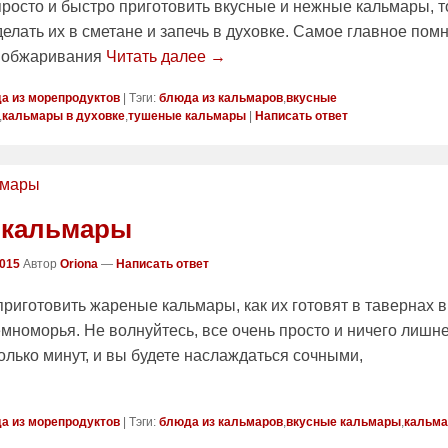
просто и быстро приготовить вкусные и нежные кальмары, т
делать их в сметане и запечь в духовке. Самое главное пом
я обжаривания
Читать далее →
а из морепродуктов
|
Тэги:
блюда из кальмаров
,
вкусные
,
кальмары в духовке
,
тушеные кальмары
|
Написать ответ
 кальмары
2015
Автор
Oriona
—
Написать ответ
риготовить жареные кальмары, как их готовят в тавернах в
мноморья. Не волнуйтесь, все очень просто и ничего лишне
олько минут, и вы будете наслаждаться сочными,
а из морепродуктов
|
Тэги:
блюда из кальмаров
,
вкусные кальмары
,
кальм