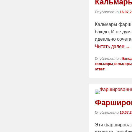
Кальмар
Опубликовано
16.07.
Кальмары фарши
блюдо. И не дума
идеально сочета
Читать далее →
Опубликовано в
Блюд
кальмары
,
кальмары
ответ
Фарширов
Опубликовано
10.07.
Эти фарширован