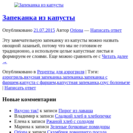
Запеканка из капусты
Опубликовано
21.07.2015
Автор
Oriona
—
Написать ответ
Эту замечательную запеканку из капусты можно назвать
овощной лазаньей, потому что мы не готовим ее
традиционно, а используем целые капустные листья и
формируем ее слоями. Еще можно сравнить ее с
Читать далее
→
Опубликовано в
Рецепты для аэрогриля
|
Тэги:
аэрогриль
,
вкусная запеканка
,
запеканка
,
запеканка с
фаршем
,
капуста с фаршем
,
капустная запеканка
,
соус болоньезе
|
Написать ответ
Новые комментарии
Вкусно так!
к записи
Пирог из лаваша
Владимир
к записи
Сладкий хлеб в хлебопечке
Елена
к записи
Ржаной хлеб с солодом
Марина
к записи
Зеленые бочковые помидоры
Oriona
к записи
Скумбрия домашнего посола