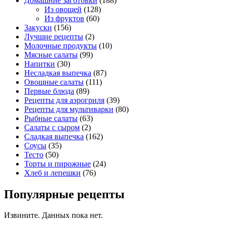
Домашние заготовки
(188)
Из овощей
(128)
Из фруктов
(60)
Закуски
(156)
Лучшие рецепты
(2)
Молочные продукты
(10)
Мясные салаты
(99)
Напитки
(30)
Несладкая выпечка
(87)
Овощные салаты
(111)
Первые блюда
(89)
Рецепты для аэрогриля
(39)
Рецепты для мультиварки
(80)
Рыбные салаты
(63)
Салаты с сыром
(2)
Сладкая выпечка
(162)
Соусы
(35)
Тесто
(50)
Торты и пирожные
(24)
Хлеб и лепешки
(76)
Популярные рецепты
Извините. Данных пока нет.