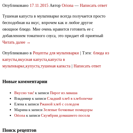
Опубликовано
17.11.2015
Автор
Oriona
—
Написать ответ
Тушеная капуста в мультиварке всегда получается просто
бесподобная на вкус, впрочем как и любое другое
овощное блюдо. Мне очень нравится готовить ее с
добавлением томатного соуса, это придает ей приятный
Читать далее →
Опубликовано в
Рецепты для мультиварки
|
Тэги:
блюда из
капусты
,
вкусная капуста
,
капуста в
мультиварке
,
купуста
,
тушеная капкста
|
Написать ответ
Новые комментарии
Вкусно так!
к записи
Пирог из лаваша
Владимир
к записи
Сладкий хлеб в хлебопечке
Елена
к записи
Ржаной хлеб с солодом
Марина
к записи
Зеленые бочковые помидоры
Oriona
к записи
Скумбрия домашнего посола
Поиск рецептов