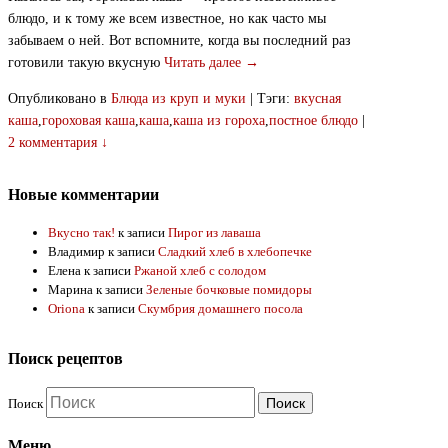
блюдо, и к тому же всем известное, но как часто мы
забываем о ней. Вот вспомните, когда вы последний раз
готовили такую вкусную
Читать далее →
Опубликовано в
Блюда из круп и муки
|
Тэги:
вкусная
каша
,
гороховая каша
,
каша
,
каша из гороха
,
постное блюдо
|
2 комментария ↓
Новые комментарии
Вкусно так!
к записи
Пирог из лаваша
Владимир
к записи
Сладкий хлеб в хлебопечке
Елена
к записи
Ржаной хлеб с солодом
Марина
к записи
Зеленые бочковые помидоры
Oriona
к записи
Скумбрия домашнего посола
Поиск рецептов
Поиск
Меню