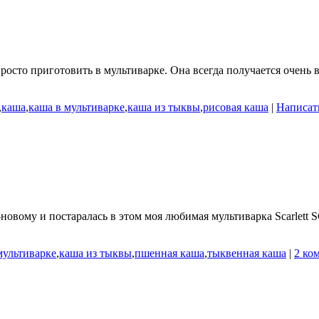
осто приготовить в мультиварке. Она всегда получается очень 
,
каша
,
каша в мультиварке
,
каша из тыквы
,
рисовая каша
|
Написат
овому и постаралась в этом моя любимая мультиварка Scarlett S
мультиварке
,
каша из тыквы
,
пшенная каша
,
тыквенная каша
|
2 ко