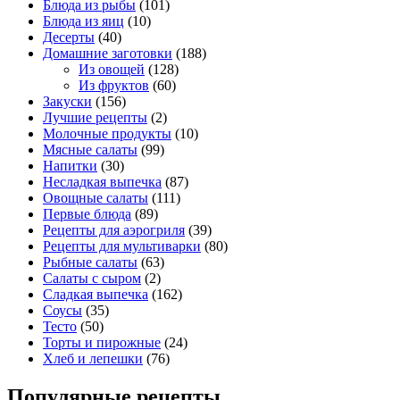
Блюда из рыбы
(101)
Блюда из яиц
(10)
Десерты
(40)
Домашние заготовки
(188)
Из овощей
(128)
Из фруктов
(60)
Закуски
(156)
Лучшие рецепты
(2)
Молочные продукты
(10)
Мясные салаты
(99)
Напитки
(30)
Несладкая выпечка
(87)
Овощные салаты
(111)
Первые блюда
(89)
Рецепты для аэрогриля
(39)
Рецепты для мультиварки
(80)
Рыбные салаты
(63)
Салаты с сыром
(2)
Сладкая выпечка
(162)
Соусы
(35)
Тесто
(50)
Торты и пирожные
(24)
Хлеб и лепешки
(76)
Популярные рецепты