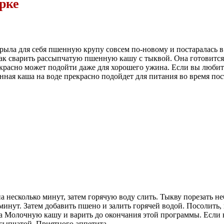
рке
рыла для себя пшенную крупу совсем по-новому и постаралась в 
как сварить рассыпчатую пшенную кашу с тыквой. Она готовится 
асно может подойти даже для хорошего ужина. Если вы любите с
нная каша на воде прекрасно подойдет для питания во время пос
а несколько минут, затем горячую воду слить. Тыкву порезать 
 минут. Затем добавить пшено и залить горячей водой. Посолит
 Молочную кашу и варить до окончания этой программы. Если в
ссыпчатой. Приятного аппетита.