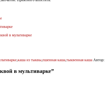
ке
тиварке
ыквой в мультиварке
ультиварке
,
каша из тыквы
,
пшенная каша
,
тыквенная каша
Автор
квой в мультиварке
”