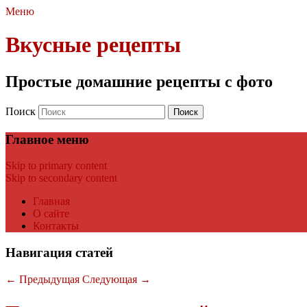
Меню
Вкусные рецепты
Простые домашние рецепты с фото
Поиск
Главное меню
Skip to primary content
Skip to secondary content
Главная
О сайте
Контакты
Навигация статей
←
Предыдущая
Следующая
→