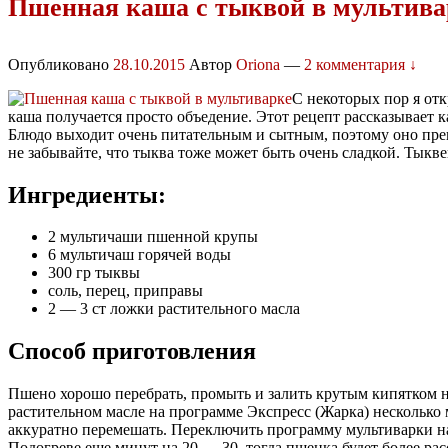
Пшенная каша с тыквой в мультива
Опубликовано
28.10.2015
Автор
Oriona
—
2 комментария ↓
С некоторых пор я отк
каша получается просто объедение. Этот рецепт рассказывает 
Блюдо выходит очень питательным и сытным, поэтому оно прекр
не забывайте, что тыква тоже может быть очень сладкой. Тыкве
Ингредиенты:
2 мультичаши пшенной крупы
6 мультичаш горячей воды
300 гр тыквы
соль, перец, приправы
2 — 3 ст ложки растительного масла
Способ приготовления
Пшено хорошо перебрать, промыть и залить крутым кипятком н
растительном масле на программе Экспресс (Жарка) несколько
аккуратно перемешать. Переключить программу мультиварки на
Подогреве еще минут на 20 — 30, тогда пшенка будет более ра