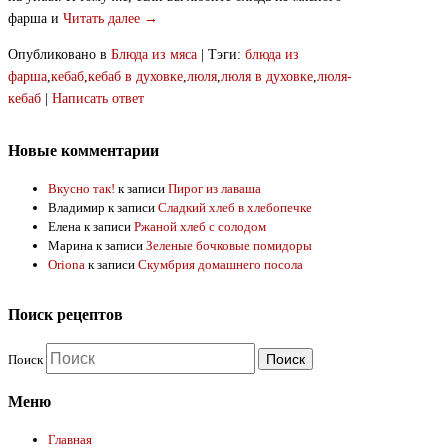
фарша и
Читать далее →
Опубликовано в
Блюда из мяса
|
Тэги:
блюда из
фарша
,
кебаб
,
кебаб в духовке
,
люля
,
люля в духовке
,
люля-
кебаб
|
Написать ответ
Новые комментарии
Вкусно так!
к записи
Пирог из лаваша
Владимир
к записи
Сладкий хлеб в хлебопечке
Елена
к записи
Ржаной хлеб с солодом
Марина
к записи
Зеленые бочковые помидоры
Oriona
к записи
Скумбрия домашнего посола
Поиск рецептов
Поиск
Меню
Главная