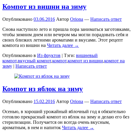
Компот из вишни на зиму
Опубликовано
03.06.2016
Автор
Oriona
—
Написать ответ
Снова наступило лето и пришла пора заниматься заготовками,
чтобы зимним днем или вечером мы могли порадовать себя и
своих близких летними ароматами и вкусами. Этот рецепт
компота из вишни на
Читать далее →
Опубликовано в
Из фруктов
|
Тэги:
вишневый
компот
,
вкусный компот
,
компот
,
компот из вишни
,
компот на
зиму
|
Написать ответ
Компот из яблок на зиму
Опубликовано
15.02.2016
Автор
Oriona
—
Написать ответ
Осенью, в хороший урожайный яблочный год я обязательно
готовлю прекрасный компот из яблок на зиму и делаю его без
стерилизации. Получается он всегда очень вкусным,
ароматным, в нем и напиток
Читать далее →