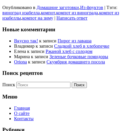
Опубликовано в
Домашние заготовки
,
Из фруктов
|
Тэги:
виноград изабелла
,
компот
,
компот из винограда
,
компот из
изабеллы
,
компот на зиму
|
Написать ответ
Новые комментарии
Вкусно так!
к записи
Пирог из лаваша
Владимир
к записи
Сладкий хлеб в хлебопечке
Елена
к записи
Ржаной хлеб с солодом
Марина
к записи
Зеленые бочковые помидоры
Oriona
к записи
Скумбрия домашнего посола
Поиск рецептов
Поиск
Меню
Главная
О сайте
Контакты
Рубрики